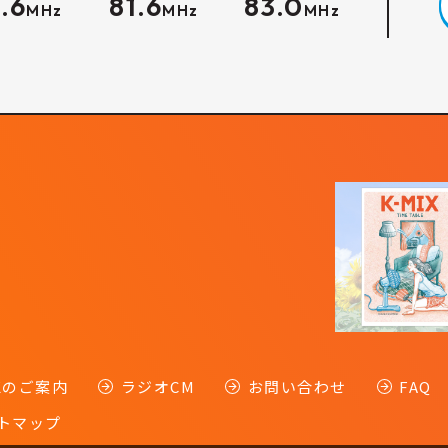
.6
81.6
83.0
MHz
MHz
MHz
-Kのご案内
ラジオCM
お問い合わせ
FAQ
トマップ