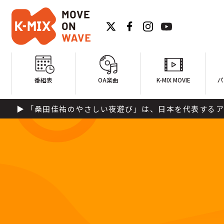
番組表
OA楽曲
K-MIX MOVIE
パ
「桑田佳祐のやさしい夜遊び」は、日本を代表するアーティ