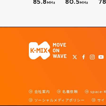
85.8
80.5
78
MHz
MHz
会社案内
名義依頼
space
ソーシャルメディアポリシー
サイ