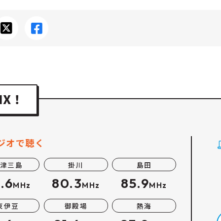
ジオで聴く
津三島
掛川
島田
.6
80.3
85.9
MHz
MHz
MHz
東伊豆
御殿場
熱海