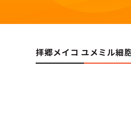
拝郷メイコ ユメミル細