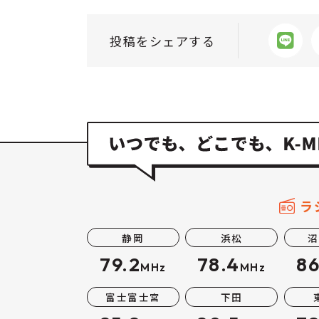
投稿をシェアする
ラ
静岡
浜松
沼
79.2
78.4
86
MHz
MHz
富士富士宮
下田