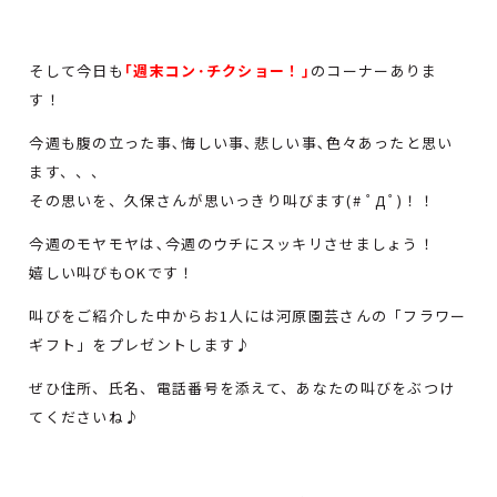
そして今日も
｢週末コン･チクショー！｣
のコーナーありま
す！
今週も腹の立った事､悔しい事､悲しい事､色々あったと思い
ます、、、
その思いを、久保さんが思いっきり叫びます(# ﾟДﾟ)！！
今週のモヤモヤは､今週のウチにスッキリさせましょう！
嬉しい叫びもOKです！
叫びをご紹介した中からお1人には河原園芸さんの「フラワー
ギフト」をプレゼントします♪
ぜひ住所、氏名、電話番号を添えて、あなたの叫びをぶつけ
てくださいね♪