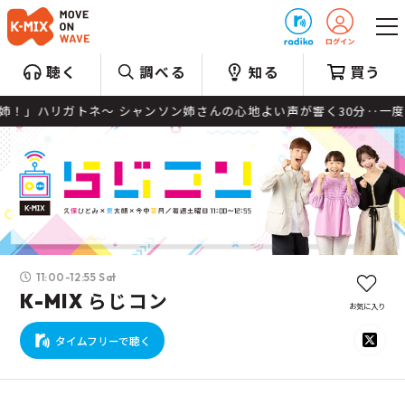
プレゼント
聴く
調べる
知る
買う
」ハリガトネ〜 シャンソン姉さんの心地よい声が響く30分‥一度聞
11:00-12:55 Sat
K-MIX らじコン
お気に入り
タイムフリーで聴く