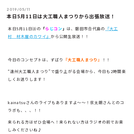
2019/05/11
本日5月11日は大工職人まつりから出張放送！
本日5月11日㈯の
「
ら
じ
コ
ン
」
は、磐田市合代島の
『大工
村 材木屋のカワイ』
から公開生放送！！
今日のコンセプトは、ずばり
『大工職人まつり』
！！
“遠州大工職人まつり”で盛り上がる会場から、今日も2時間楽
しくお送りします！
kainatsuさんのライブもありますよ～～！京太朗さんとのコ
ラボも、、、！！
来られる方はぜひ会場へ！来られない方はラジオの前でお楽
しみくださいね♪