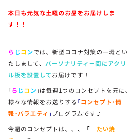
本日も元気な土曜のお昼をお届けしま
す！！
ら
じ
コ
ン
では、新型コロナ対策の一環とい
たしまして、
パーソナリティー間にアクリ
ル板を設置して
お届けです！
｢
ら
じ
コ
ン
｣は毎週1つのコンセプトを元に､
様々な情報をお送りする
｢
コンセプト･情
報･バラエティ
｣
プログラムです♪
今週のコンセプトは、、、
「
たい焼