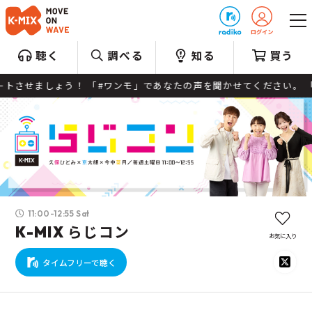
プレゼント
聴く
調べる
知る
買う
 「#ワンモ」であなたの声を聞かせてください。 「ワンコメ・ワンジャッジ
11:00-12:55 Sat
K-MIX らじコン
お気に入り
タイムフリーで聴く