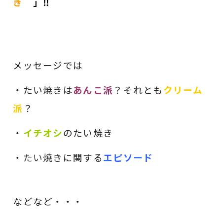
き
」
‼
メッセージでは
・たい焼きは
あんこ派
？それとも
クリーム
派
？
・
イチオシ
のたい焼き
・
たい焼き
に関する
エピソード
などなど・・・