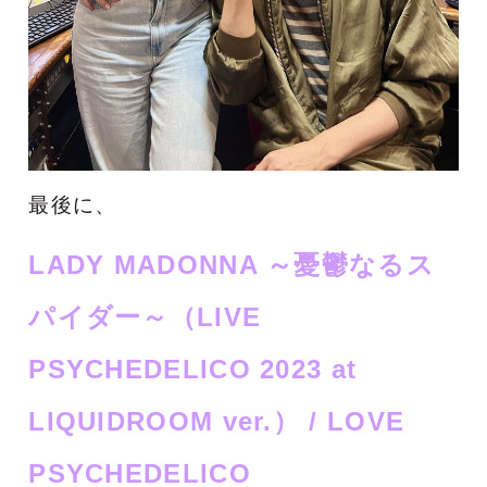
最後に、
LADY MADONNA ～憂鬱なるス
パイダー～（LIVE
PSYCHEDELICO 2023 at
LIQUIDROOM ver.）
/ LOVE
PSYCHEDELICO