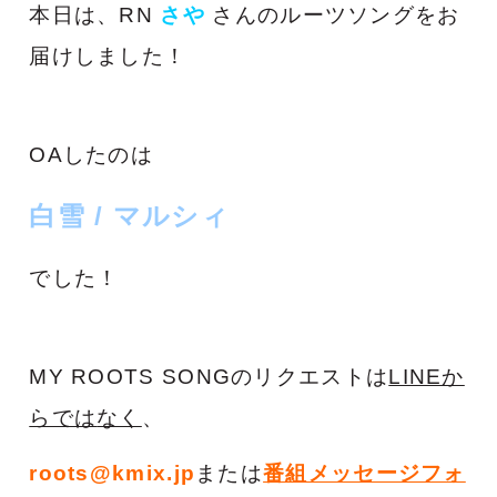
本日は、RN
さや
さん
のルーツソングをお
届けしました！
OAしたのは
白雪 / マルシィ
でした！
MY ROOTS SONGのリクエストは
LINEか
らでは
なく
、
roots@kmix.jp
または
番組メッセージフォ