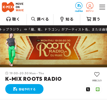
プレゼント
聴く
調べる
知る
買う
ラ」 ⇒「龍、竜、ドラゴン」がアーティスト名、または曲名に入っている
19:00-20:30 Mon - Thu
K-MIX ROOTS RADIO
お気に入り
番組予約する