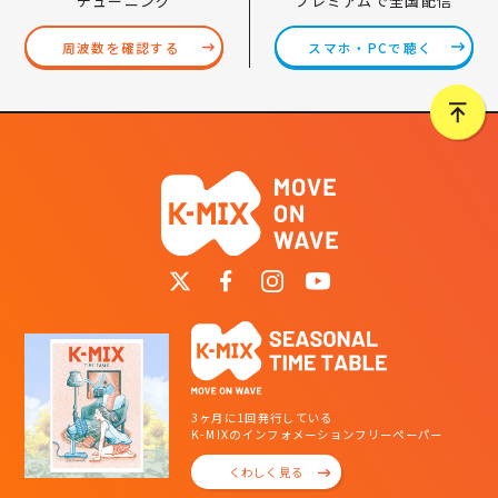
プレミアムで全国配信
チューニング
スマホ・PCで聴く
周波数を確認する
3ヶ月に1回発行している
K-MIXのインフォメーションフリーペーパー
くわしく見る