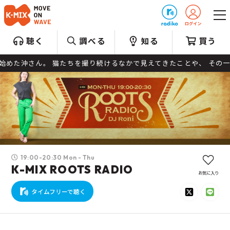
プレゼント
聴く
調べる
知る
買う
さん。 猫たちを撮り続けるなかで見えてきたことや、 その一瞬に込め
19:00-20:30 Mon - Thu
K-MIX ROOTS RADIO
お気に入り
タイムフリーで聴く