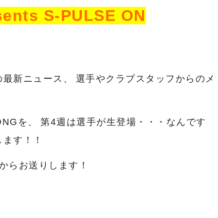
nts S-PULSE ON
の最新ニュース、
選手やクラブスタッフからのメ
SONGを、
第4週は選手が生登場・・・なんです
します！！
OAからお送りします！