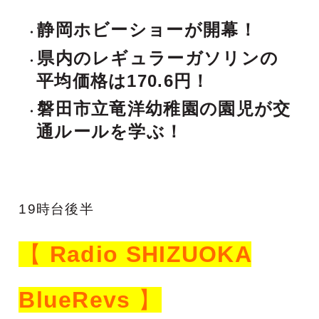
静岡ホビーショーが開幕！
県内のレギュラーガソリンの
平均価格は170.6円！
磐田市立竜洋幼稚園の園児が交
通ルールを学ぶ！
1
9時台後半
【
Radio SHIZUOKA
BlueRevs
】