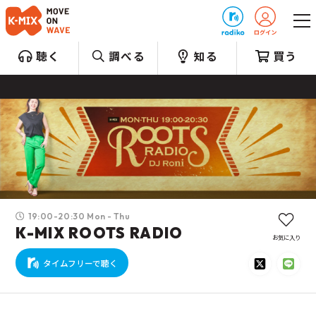
プレゼント
聴く
調べる
知る
買う
19:00-20:30 Mon - Thu
K-MIX ROOTS RADIO
お気に入り
タイムフリーで聴く