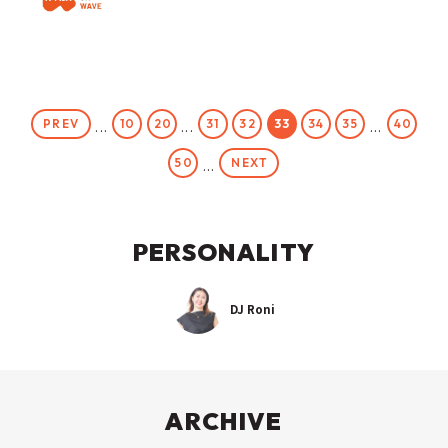
PREV
10
20
31
32
33
34
35
40
...
...
...
NEXT
50
...
PERSONALITY
DJ Roni
ARCHIVE