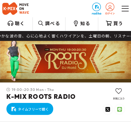
プレゼント
聴く
調べる
知る
買う
爽やかな波の音、心に心地よく響くハワイアンを、土曜日の朝、リスナーの
19:00-20:30 Mon - Thu
K-MIX ROOTS RADIO
お気に入り
タイムフリーで聴く