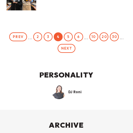
PREV
2
3
4
5
6
10
20
30
...
...
...
NEXT
PERSONALITY
DJ Roni
ARCHIVE