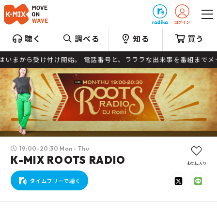
プレゼント
聴く
調べる
知る
買う
始。 電話番号と、ラララな出来事を番組までメールしてください。 メッセージ＆リ
19:00-20:30 Mon - Thu
K-MIX ROOTS RADIO
お気に入り
タイムフリーで聴く