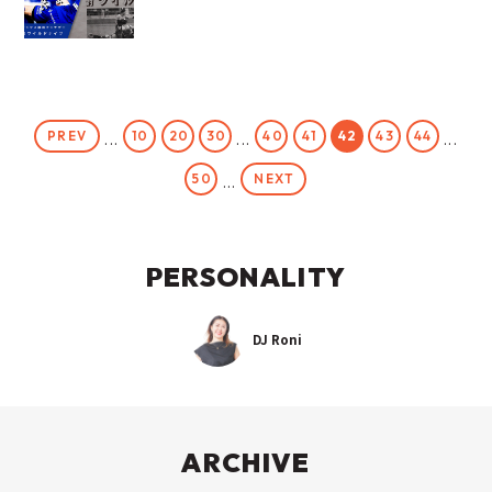
PREV
10
20
30
40
41
42
43
44
...
...
...
NEXT
50
...
PERSONALITY
DJ Roni
ARCHIVE