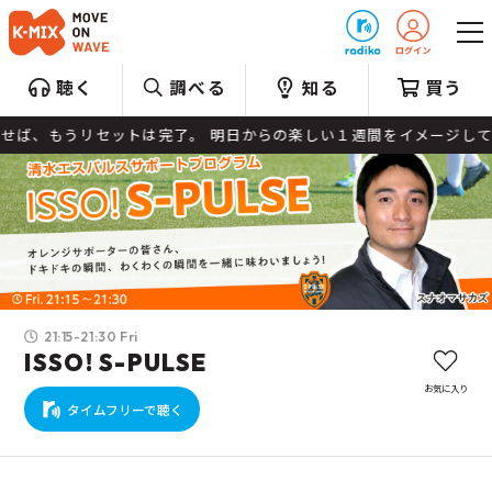
プレゼント
聴く
調べる
知る
買う
せば、もうリセットは完了。 明日からの楽しい１週間をイメージして、解
21:15-21:30 Fri
ISSO! S-PULSE
お気に入り
タイムフリーで聴く