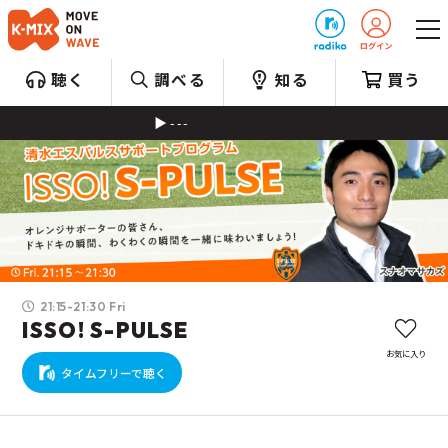
プレゼント
聴く
調べる
知る
買う
---
21:15-21:30 Fri
ISSO! S-PULSE
お気に入り
タイムフリーで聴く