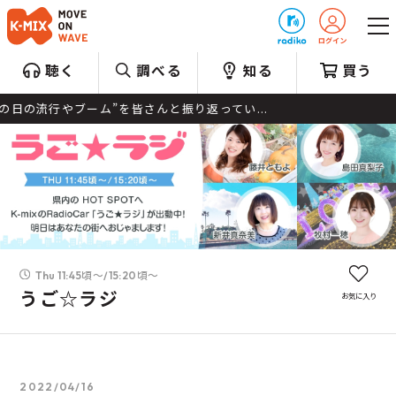
プレゼント
聴く
調べる
知る
買う
ム”を皆さんと振り返ってい...
Thu 11:45頃～/15:20頃～
うご☆ラジ
お気に入り
2022/04/16