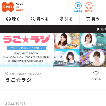
プレゼント
聴く
調べる
知る
買う
第348
Thu 11:45頃～/15:20頃～
うご☆ラジ
お気に入り
2022/10/01