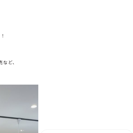
ン！
売など、
！