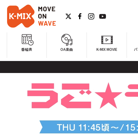
番組表
OA楽曲
K-MIX MOVIE
パ