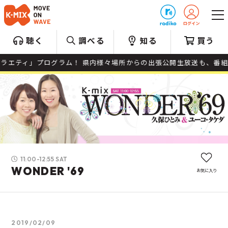
プレゼント
聴く
調べる
知る
買う
エティ」プログラム！ 県内様々場所からの出張公開生放送も、番組の
11:00-12:55 SAT
WONDER '69
お気に入り
2019/02/09