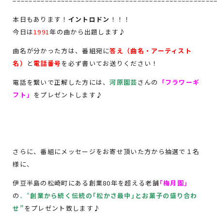
==================================================
本日もあります！
イントロドン
！！！
今日は
1991
年の曲から出題します♪
曲名が分かった方は、番組宛に
答え（曲名・アーティスト
名）
と
電話番号
を必ず書いてお送りください！
電話を繋いで正解した方には、
河原園芸
さんの
「フラワーギ
フト」
をプレゼントします♪
さらに、番組にメッセージをお寄せ頂いた方から抽選で１名
様に、
伊豆半島の松崎町にある創業80年を超える老舗
｢梅月園｣
の
、“
創業から続く伝統の｢松かさ最中｣とお菓子の盛り合わ
せ”
をプレゼント致します♪