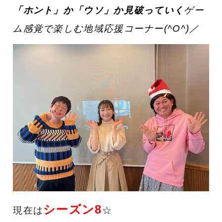
「ホント」か「ウソ」か見破っていく
ゲー
ム感覚で楽しむ地域応援コーナー(^O^)／
シーズン8
現在は
☆