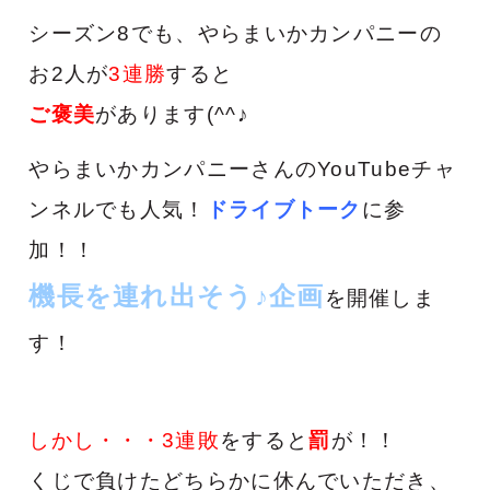
シーズン8でも、やらまいかカンパニーの
お2人が
3連勝
すると
ご褒美
があります(^^♪
やらまいかカンパニーさんのYouTubeチャ
ンネルでも人気！
ドライブトーク
に参
加！！
機長を連れ出そう♪企画
を開催しま
す！
しかし・・・3連敗
をすると
罰
が！！
くじで負けたどちらかに休んでいただき、