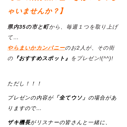
ゃいませんか？】
県内35の市と町
から、毎週１つを取り上げ
て…
やらまいかカンパニー
のお2人が、その街
の
『おすすめスポット』
をプレゼン!(^^)!
ただし！！！
プレゼンの内容が
「全てウソ」
の場合があ
りますので…
ザキ機長
がリスナーの皆さんと一緒に、