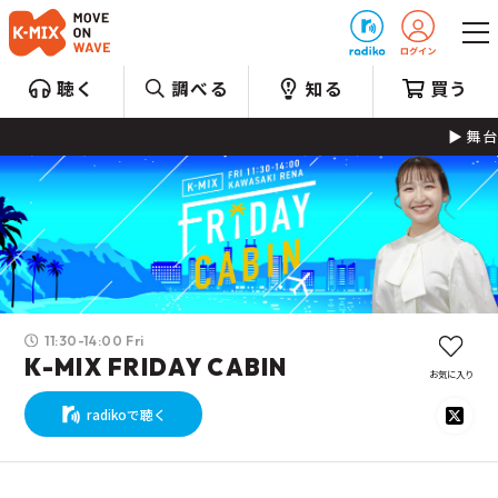
プレゼント
聴く
調べる
知る
買う
舞台やミュ
11:30-14:00 Fri
K-MIX FRIDAY CABIN
お気に入り
radikoで聴く