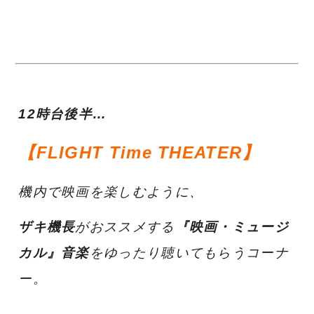
12時台後半…
【FLIGHT Time THEATER】
機内で映画を楽しむように、
ザキ機長
がおススメする
『映画・ミュージ
カル』音楽
をゆったり聴いてもらうコーナ
ー。