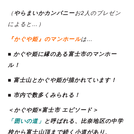
（
やらまいかカンパニー
お2人のプレゼン
によると…）
『かぐや姫』のマンホール
は…
■ かぐや姫に縁のある富士市のマンホー
ル！
■ 富士山とかぐや姫が描かれています！
■ 市内で数多くみられる！
＜かぐや姫×富士市 エピソード＞
「囲いの道」
と呼ばれる、比奈地区の中学
校から富士山頂まで続く小道があり、