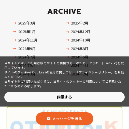
ARCHIVE
2025年3月
2025年2月
2025年1月
2024年12月
2024年11月
2024年10月
2024年9月
2024年8月
2024年7月
2024年6月
当サイトでは、ご利用者様のサイトの利便性向上のため、クッキー(Cookie)を使
2024年5月
2024年4月
用しています。
サイトのクッキー(Cookie)の使用に関しては、
「
プライバシーポリシー
」をお読
2024年3月
2024年2月
みください。
当サイトをご利用いただく際は、当サイトのクッキーの利用についてご同意いた
2024年1月
だいたものとみなします。
同意する
メッセージを送る