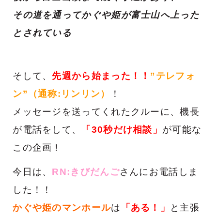
その道を通ってかぐや姫が富士山へ上った
とされている
そして、
先週から始まった！！
”テレ
フォ
ン”（通称:リンリン）
！
メッセージを送ってくれたクルーに、機長
が電話をして、
「30秒だけ相談」
が可能な
この企画！
今日は、
RN:きびだんご
さんにお電話しま
した！！
かぐや姫のマンホール
は
「ある！」
と主張