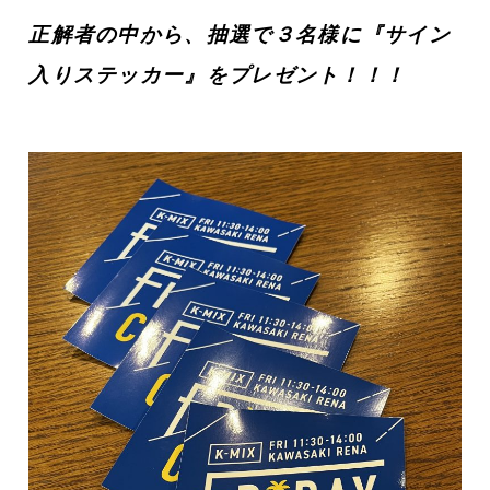
正解者の中から、
抽選で
３名様
に
『サイン
入りステッカー』をプレゼント！！！