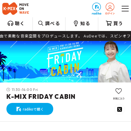
プレゼント
聴く
調べる
知る
買う
素敵な音楽空間をプロデュースします。 AuDeeでは、スピンオフ番
11:30-14:00 Fri
K-MIX FRIDAY CABIN
お気に入り
radikoで聴く