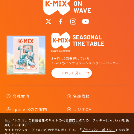
3ヶ月に1回発行している
K-MIXのインフォメーションフリーペーパー
くわしく見る
会社案内
名義依頼
space-Kのご案内
ラジオCM
当サイトでは、ご利用者様のサイトの利便性向上のため、クッキー(Cookie)を使
お問い合わせ
FAQ
用しています。
サイトのクッキー(Cookie)の使用に関しては、
「
プライバシーポリシー
」をお読