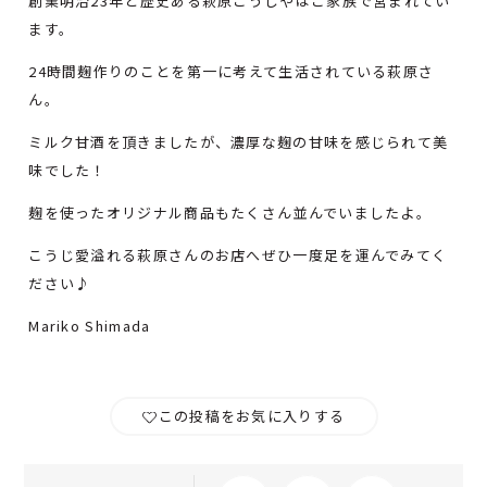
創業明治23年と歴史ある萩原こうじやはご家族で営まれてい
ます。
24時間麹作りのことを第一に考えて生活されている萩原さ
ん。
ミルク甘酒を頂きましたが、濃厚な麹の甘味を感じられて美
味でした！
麹を使ったオリジナル商品もたくさん並んでいましたよ。
こうじ愛溢れる萩原さんのお店へぜひ一度足を運んでみてく
ださい♪
Mariko Shimada
この投稿をお気に入りする