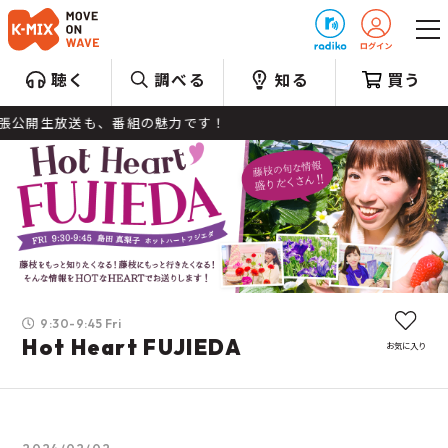
プレゼント
聴く
調べる
知る
買う
開生放送も、番組の魅力です！
9:30-9:45 Fri
Hot Heart FUJIEDA
お気に入り