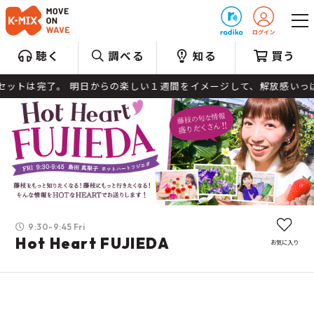
プレゼント
聴く
調べる
知る
買う
ットは完了。 明日からの楽しい１週間をイメージして、解放感いっぱいの
9:30-9:45 Fri
Hot Heart FUJIEDA
お気に入り