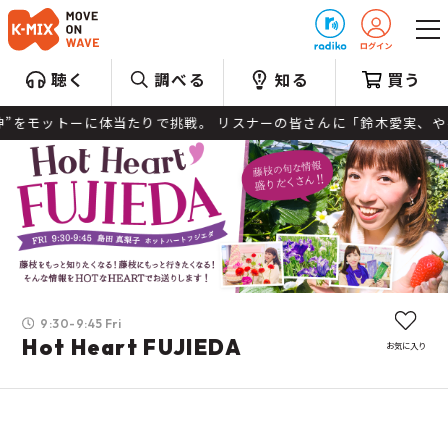
プレゼント
聴く
調べる
知る
買う
”をモットーに体当たりで挑戦。 リスナーの皆さんに「鈴木愛実、やる
9:30-9:45 Fri
Hot Heart FUJIEDA
お気に入り