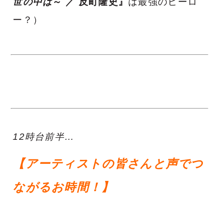
世の中は
～ ／ 反町隆史』
は最強のヒーロ
ー？）
12時台前半…
【アーティストの皆さんと声でつ
ながるお時間！
】