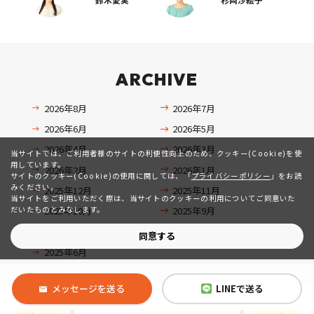
ARCHIVE
2026年8月
2026年7月
2026年6月
2026年5月
2026年4月
2026年3月
当サイトでは、ご利用者様のサイトの利便性向上のため、クッキー(Cookie)を使
用しています。
2026年2月
2026年1月
サイトのクッキー(Cookie)の使用に関しては、
「
プライバシーポリシー
」をお読
みください。
2025年12月
2025年11月
当サイトをご利用いただく際は、当サイトのクッキーの利用についてご同意いた
だいたものとみなします。
2025年10月
2025年9月
2025年8月
2025年7月
同意する
2025年6月
メッセージを送る
LINEで送る