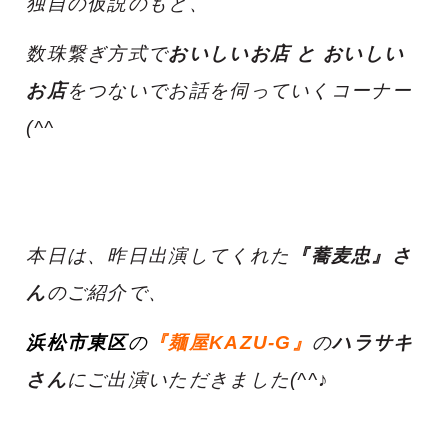
独自の仮説のもと、
数珠繋ぎ方式で
おいしいお店 と おいしい
お店
をつないでお話を伺っていくコーナー
(^^ゞ
本日は、昨日出演してくれた
『
蕎麦忠』さ
ん
のご紹介で、
浜松市東区
の
『麺屋KAZU-G』
の
ハラサキ
さん
にご出演いただきました(^^♪