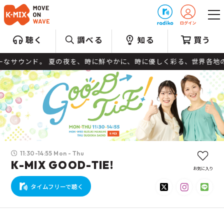
プレゼント
聴く
調べる
知る
買う
の夜を、時に鮮やかに、時に優しく彩る、世界各地のダンスミュージッ
11:30-14:55 Mon - Thu
K-MIX GOOD-TIE!
お気に入り
タイムフリーで聴く