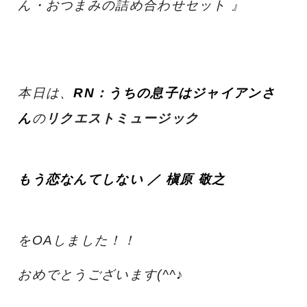
ん・おつまみの詰め合わせセット 』
本日は、
RN：うちの息子はジャイアンさ
ん
の
リクエストミュージック
もう恋なんてしない ／ 槇原 敬之
をOAしました！！
おめでとうございます(^^♪