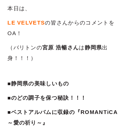
本日は、
LE VELVETS
の皆さんからのコメントを
OA！
（バリトンの
宮原 浩暢さん
は
静岡県
出
身！！！）
■静岡県の美味しいもの
■のどの調子を保つ秘訣！！！
■ベストアルバムに収録の『ROMANTiCA
～愛の祈り～』