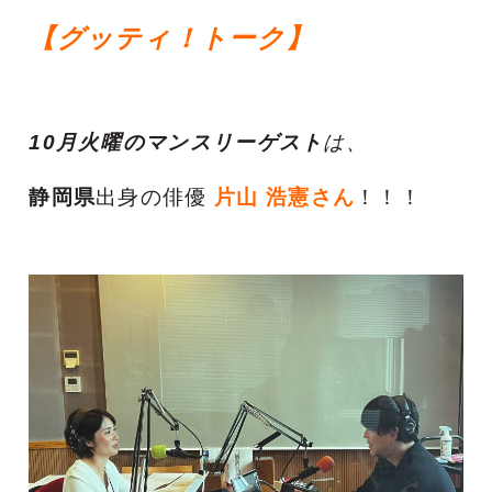
【グッティ！トーク】
10月火曜のマンスリーゲスト
は、
静岡県
出身の
俳優
片山 浩憲さん
！！！