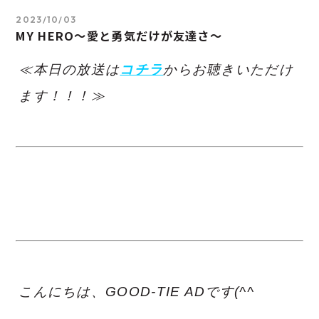
2023/10/03
MY HERO～愛と勇気だけが友達さ～
≪本日の放送は
コチラ
からお聴きいただけ
ます！！！≫
こんにちは、GOOD-TIE ADです(^^ゞ