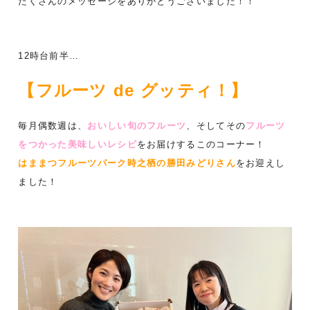
たくさんのメッセージをありがとうございました！！
12時台前半…
【フルーツ de グッティ！】
毎月偶数週は、
おいしい旬のフルーツ
、そしてその
フルーツ
をつかった
美味しいレシピ
をお届けするこのコーナー！
はままつフルーツパーク時之栖の勝田みどりさん
をお迎えし
ました！