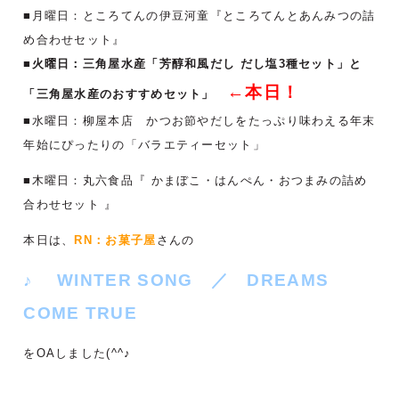
■月曜日：ところてんの伊豆河童『ところてんとあんみつの詰
め合わせセット』
■火曜日：三角屋水産「芳醇和風だし だし塩3種セット」と
←本日！
「三角屋水産のおすすめセット」
■水曜日：柳屋本店 かつお節やだしをたっぷり味わえる年末
年始にぴったりの「バラエティーセット」
■木曜日：丸六食品『 かまぼこ・はんぺん・おつまみの詰め
合わせセット 』
本日は、
RN：お菓子屋
さんの
♪ WINTER SONG ／ DREAMS
COME TRUE
をOAしました(^^♪