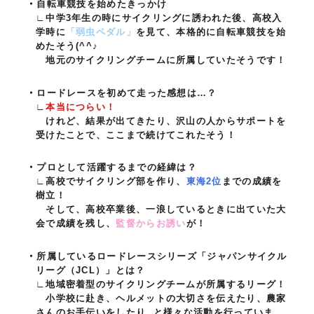
自転車競技を始めたきっかけ
∟中学3年生の時にサイクリングに誘われた後、高校入
学時に
「弱虫ペダル」
を見て、本格的に自転車競技を始
めたそう(^^♪
地元のサイクリングチームに所属していたそうです！
ロードレースを初めて走った感想は…？
∟
本当につらい！
けれど、結果が出てきたり、沢山の人からサポートを
受けたことで、ここまで続けてこれたそう！
プロとして活躍するまでの経緯は？
∟高校でサイクリング部を作り、
東海2位
までの成績を
樹立！
そして、高校卒業後、一浪しているときに出ていた大
会で成績を残し、
監督からお誘い
が！
所属しているロードレースシリーズ「ジャパンサイクル
リーグ（JCL）」とは？
∟地域密着型のサイクリングチームが所属するリーグ！
小学校に赴き、ヘルメットの大切さを伝えたり、農家
さんのお手伝いをしたり..と様々な活動を行っていま