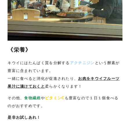
《栄養》
キウイにはたんぱく質を分解する
アクチニジン
という酵素が
豊富に含まれています。
一緒に食べると消化が促進されたり、
お肉をキウイフルーツ
果汁に漬けておくと
柔らかくなります！
その他、
食物繊維
や
ビタミンC
も豊富なので１日１個食べる
のがおすすめです。
是非お試しあれ！