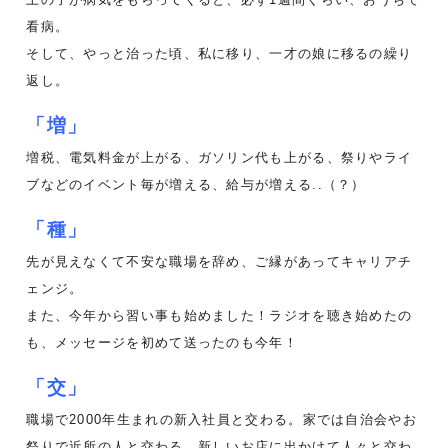
看病。
そして、やっと治った頃、私に移り、一才の娘に移るの繰り
返し。
「増」
増税、電気料金が上がる、ガソリン代も上がる、祭りやライ
ブなどのイベント毎が増える、給与が増える..（？）
「種」
先が見えなくて不安な職場を辞め、ご縁があってキャリアチ
ェンジ。
また、今年から習い事も始めました！ラジオを聴き始めたの
も、メッセージを初めて送ったのも今年！
「交」
職場で2000年生まれの新入社員と交わる。家では自治会やお
祭りで近所の人と交わる。新しいお店に出かけて人々と交わ