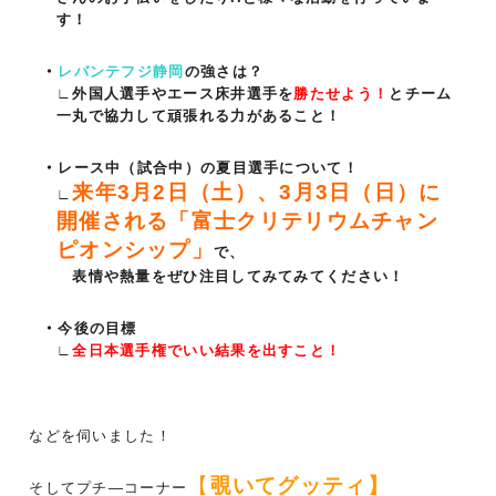
す！
レバンテフジ静岡
の強さは？
∟外国人選手やエース床井選手を
勝たせよう！
とチーム
一丸で協力して頑張れる力があること！
レース中（試合中）の夏目選手について！
来年3月2日（土）、3月3日（日）に
∟
開催される「富士クリテリウムチャン
ピオンシップ」
で、
表情や熱量をぜひ注目してみてみてください！
今後の目標
∟
全日本選手権でいい結果を出すこと！
などを伺いました！
【
覗いてグッティ】
そしてプチ―コーナー