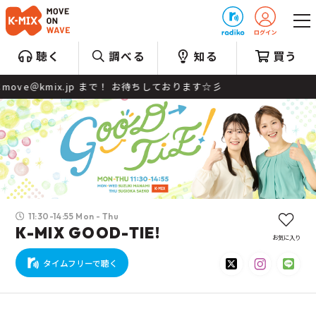
プレゼント
聴く
調べる
知る
買う
まで！ お待ちしております☆彡
11:30-14:55 Mon - Thu
K-MIX GOOD-TIE!
お気に入り
タイムフリーで聴く