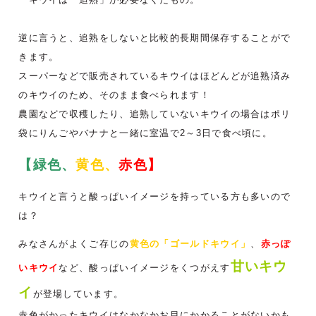
逆に言うと、追熟をしないと比較的長期間保存することがで
きます。
スーパーなどで販売されているキウイはほどんどが追熟済み
のキウイのため、そのまま食べられます！
農園などで収穫したり、追熟していないキウイの場合はポリ
袋にりんごやバナナと一緒に室温で2～3日で食べ頃に。
【緑色、
黄色、
赤色】
キウイと言うと酸っぱいイメージを持っている方も多いので
は？
みなさんがよくご存じの
黄色の「ゴールドキウイ」
、
赤っぽ
甘いキウ
いキウイ
など、酸っぱいイメージをくつがえす
イ
が登場しています。
赤色がかったキウイはなかなかお目にかかることがないかも