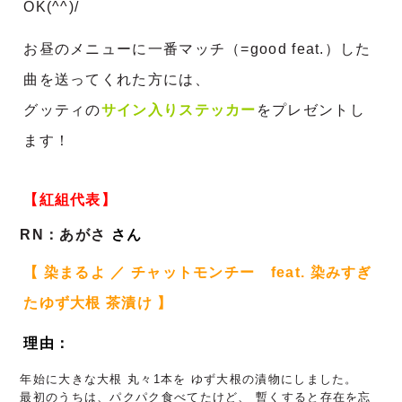
OK(^^)/
お昼のメニューに一番マッチ（=good feat.）した
曲を送ってくれた方には、
グッティの
サイン入りステッカー
をプレゼントし
ます！
【紅組代表】
RN：あがさ
 さん
【
染まるよ
／ チャットモンチー
feat. 染みすぎ
たゆず大根 茶漬け
】
理由：
年始に大きな大根 丸々1本を ゆず大根の漬物にしました。
最初のうちは、パクパク食べてたけど、 暫くすると存在を忘