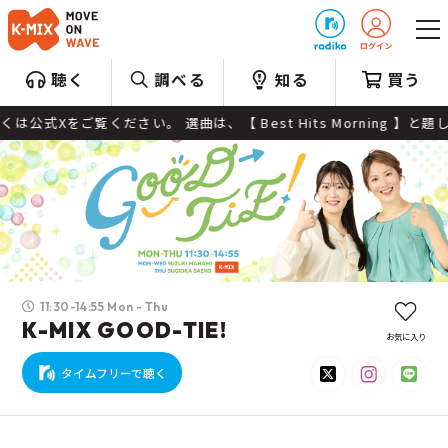
プレゼント
聴く
調べる
知る
買う
 Best Hits Morning 】と題して、 朝に心地よい！1日の
11:30-14:55 Mon - Thu
K-MIX GOOD-TIE!
お気に入り
タイムフリーで聴く