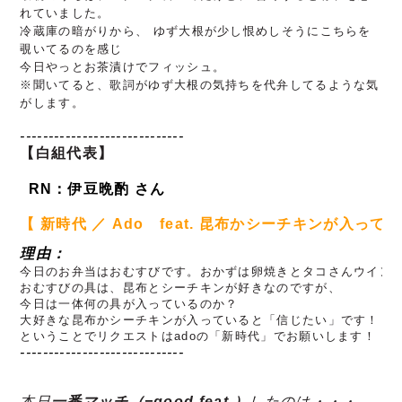
れていました。
冷蔵庫の暗がりから、 ゆず大根が少し恨めしそうにこちらを
覗いてるのを感じ
今日やっとお茶漬けでフィッシュ。
※聞いてると、歌詞がゆず大根の気持ちを代弁してるような気
がします。
----------------------------- 
【白組代表】
RN：伊豆晩酌
さん
【 新時代
 ／ Ado　
feat. 昆布かシーチキンが入っ
理由：
今日のお弁当はおむすびです。おかずは卵焼きとタコさんウイン
おむすびの具は、昆布とシーチキンが好きなのですが、
今日は一体何の具が入っているのか？
大好きな昆布かシーチキンが入っていると「信じたい」です！
ということでリクエストはadoの「新時代」でお願いします！
-----------------------------
本日
一番マッチ（=good feat.）
したのは・・・