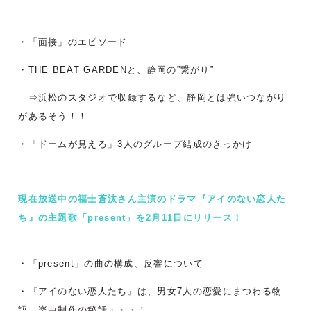
・「面接」のエピソード
・THE BEAT GARDENと、静岡の”繋がり”
⇒浜松のスタジオで収録するなど、静岡とは強いつながり
があるそう！！
・「ドームが見える」3人のグループ結成のきっかけ
現在放送中の福士蒼汰さん主演のドラマ『アイのない恋人た
ち』の主題歌「present」を2月11日にリリース！
・「present」の曲の構成、反響について
・『アイのない恋人たち』は、男女7人の恋愛にまつわる物
語。楽曲制作の秘話・・・！