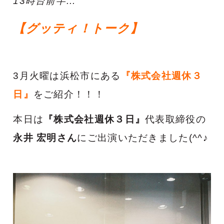
13時台前半…
【グッティ！トーク】
3月火曜は浜松市にある
『株式会社週休３
日』
をご紹介！！！
本日は
『株式会社週休３日』
代表取締役の
永井 宏明さん
にご出演いただきました(^^♪