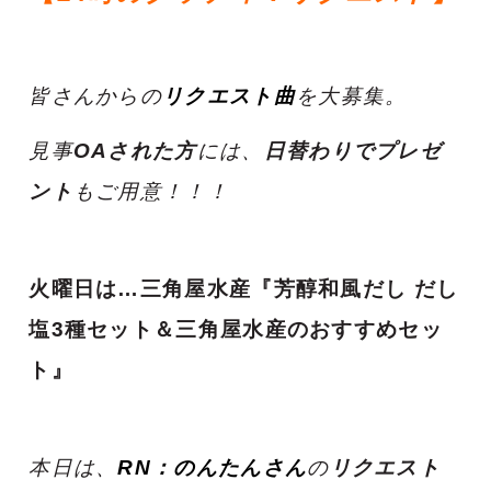
皆さんからの
リクエスト曲
を大募集。
見事
OAされた方
には、
日替わりでプレゼ
ント
もご用意！！！
火曜日は…三角屋水産『芳醇和風だし だし
塩3種セット＆三角屋水産のおすすめセッ
ト』
本日は、
RN：のんたんさん
の
リクエスト