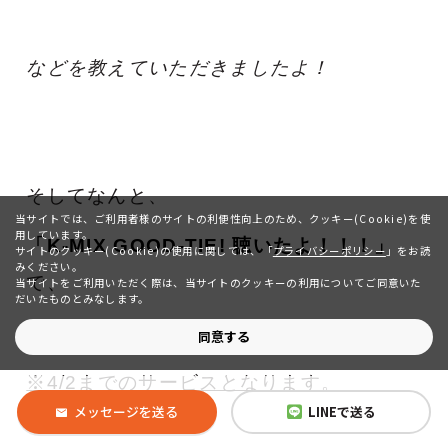
などを教えていただきましたよ！
そしてなんと、
当サイトでは、ご利用者様のサイトの利便性向上のため、クッキー(Cookie)を使
用しています。
「K-MIX GOOD-TIE! 聴いたよ！！！」
サイトのクッキー(Cookie)の使用に関しては、
「
プライバシーポリシー
」をお読
みください。
で、
当サイトをご利用いただく際は、当サイトのクッキーの利用についてご同意いた
だいたものとみなします。
「味玉をサービス
(^^♪
」
同意する
※4/2までのサービスとなります。
メッセージを送る
LINEで送る