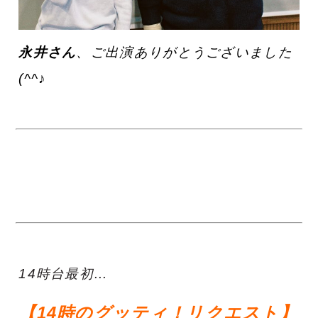
永井さん
、ご出演ありがとうございました
(^^♪
14時台最初…
【14時のグッティ！リクエスト】