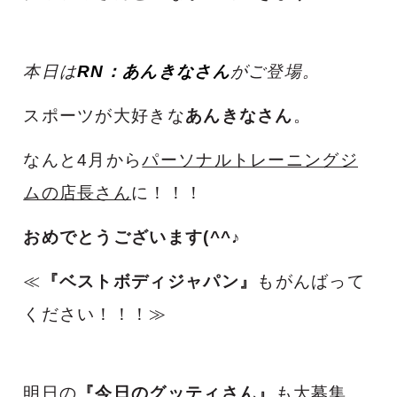
本日は
RN：あんきなさん
がご登場。
スポーツが大好きな
あんきなさん
。
なんと4月から
パーソナルトレーニングジ
ムの店長さん
に！！！
おめでとうございます(^^♪
≪
『ベストボディジャパン』
もがんばって
ください！！！≫
明日の
『今日のグッティさん』
も大募集