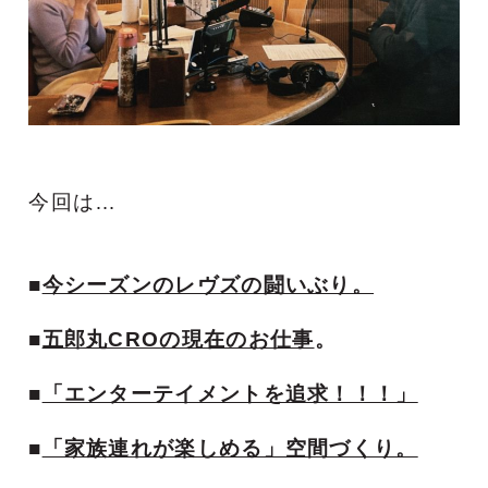
今回は…
■
今シーズンのレヴズの闘いぶり。
■
五郎丸CROの現在のお仕事
。
■
「エンターテイメントを追求！！！」
■
「家族連れが楽しめる」空間づくり。