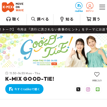
プレゼント
聴く
調べる
知る
買う
行に流されない食事のヒント」をテーマにお送りします！ ●13:37頃
11:30-14:55 Mon - Thu
K-MIX GOOD-TIE!
お気に入り
今すぐradikoで聴く