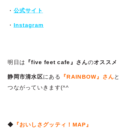
・
公式サイト
・
Instagram
明日は
『five feet cafe
』さん
の
オススメ
静岡市清水区
にある
『RAINBOW
』
さん
と
つながっていきます(^^ゞ
◆
『おいしさグッティ！MAP』