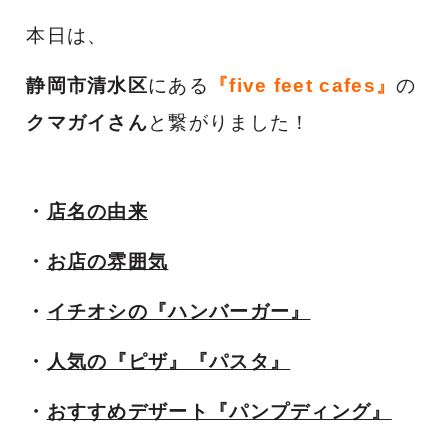
本日は、
静岡市清水区
にある
『five feet cafes』
の
クマガイさん
と繋がりました！
・
店名の由来
・
お店の雰囲気
・
イチオシの『ハンバーガー』
・
人気
の『ピザ』『パスタ』
・
おすすめデザート『パンプディング』