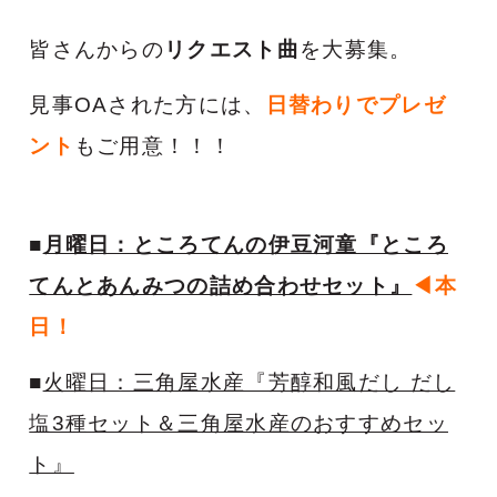
皆さんからの
リクエスト曲
を大募集。
見事OAされた方には、
日替わりでプレゼ
ント
もご用意！！！
■
月曜日：ところてんの伊豆河童『ところ
てんとあんみつの詰め合わせセット』
◀本
日！
■
火曜日：三角屋水産『芳醇和風だし だし
塩3種セット＆三角屋水産のおすすめセッ
ト』