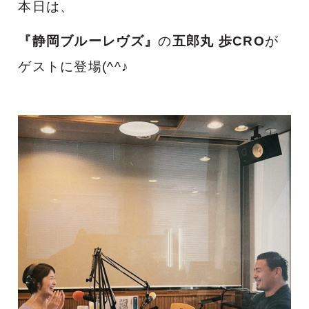
本日は、
『静岡ブルーレヴズ』
の
五郎丸 歩CRO
が
ゲストに登場(^^♪