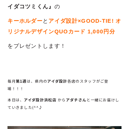
イダコツミくん』
の
キーホルダー
と
アイダ設計×GOOD-TIE! オ
リジナルデザインQUOカード 1,000円分
をプレゼントします！
毎月
第1週
は、県内の
アイダ設計
各店のスタッフがご登
場！！！
本日は、
アイダ設計浜松店
から
アダチさん
と一緒にお届けし
ていきました(^^♪