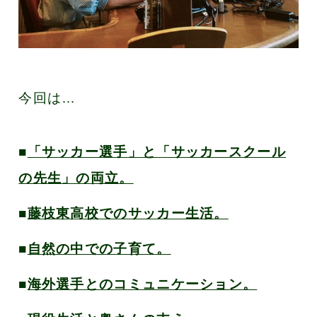
今回は…
■
「サッカー選手」と「サッカースクール
の先生」の両立。
■
藤枝東高校でのサッカー生活。
■
自然の中での子育て。
■
海外選手とのコミュニケーション。