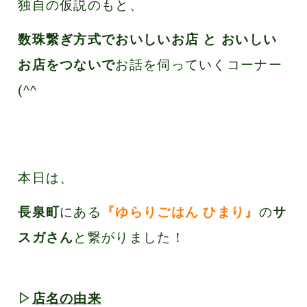
独自の仮説のもと、
数珠繋ぎ方式でおいしいお店 と おいしい
お店をつないで
お話を伺っていくコーナー
(^^ゞ
本日は、
長泉町
にある
『ゆらりごはん ひまり』
の
サ
スガさん
と繋がりました！
▷
店名の由来