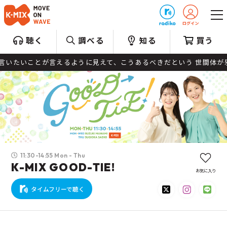
プレゼント
聴く
調べる
知る
買う
ように見えて、こうあるべきだという 世間体が邪魔して、なにかと生き
11:30-14:55 Mon - Thu
K-MIX GOOD-TIE!
お気に入り
タイムフリーで聴く