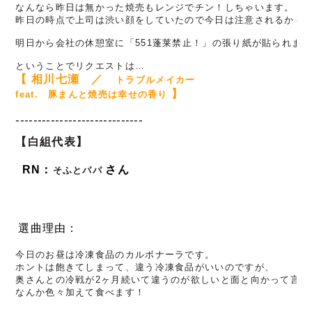
なんなら昨日は無かった焼売もレンジでチン！しちゃいます。

昨日の時点で上司は渋い顔をしていたので今日は注意されるかも知
明日から会社の休憩室に「551蓬莱禁止！」の張り紙が貼られま
ということでリクエストは…
【 相川七瀬　／　
トラブルメイカー　
】
feat.　豚まんと焼売は幸せの香り 
-----------------------------
【白組代表】
RN
：
さん
そふとパパ
選曲理由：
今日のお昼は冷凍食品のカルボナーラです。
ホントは飽きてしまって、違う冷凍食品がいいのですが、
奥さんとの冷戦が2ヶ月続いて違うのが欲しいと面と向かって言え
なんか色々加えて食べます！