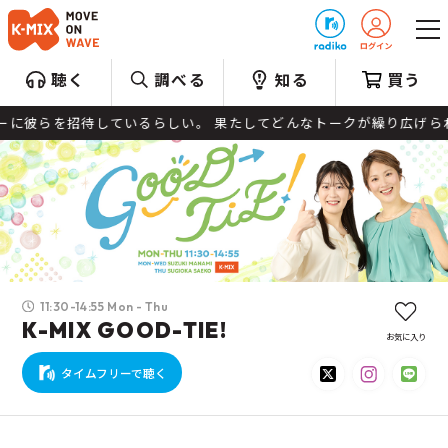
プレゼント
聴く
調べる
知る
買う
いるらしい。 果たしてどんなトークが繰り広げられるのか…
11:30-14:55 Mon - Thu
K-MIX GOOD-TIE!
お気に入り
タイムフリーで聴く