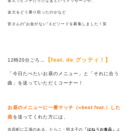
金欠でピンチだったなぁというメッセージや、
金欠をどう乗り切ったのかなど
皆さんの“お金がない”エピソードを募集しました！笑
【feat. de グッティ！】
12時20分ごろ…
「今日たべたいお昼のメニュー」と「それに合う
曲」を送っていただくコーナー！
お昼のメニューに一番マッチ（=best feat.）した
曲
を送ってくれた方には、
吉田町に工場のある、たらこ・明太子の
「はねうお食品」
よ