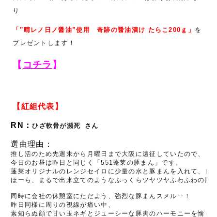
り
「‟晴レノ日ノ醤油”使用 奇跡の醤油漬け たらこ
200
ｇ
」
を
プレゼントします！
【
コチラ
】
【紅組代表】
RN：
ひざ軟骨が瀕死
さん
選曲理由：
推し活のため先週末から月曜日まで大阪に遠征していたので、
今日のお昼は昨日と同じく「551蓬莱の豚まん」です。

蓬莱オリジナルのレンジセイロに少量の水と豚まんを入れて、レン
ほーら、まるで出来立てのようなふっくらツヤツヤふわふわの豚ま
同時に会社の休憩室にただよう、強烈な豚まんスメル‥！

昨日同様に周りの視線が痛い中、
素知らぬ顔で甘い玉ネギとジューシーな豚肉のハーモニーを愉しむ