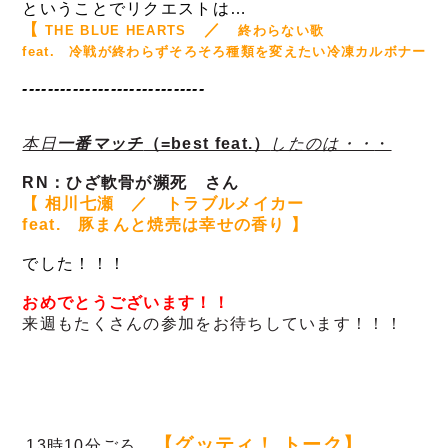
ということでリクエストは…
【
　／　
THE BLUE HEARTS
終わらない歌　
feat.　冷戦が終わらずそろそろ種類を変えたい冷凍カルボナーラ
-----------------------------
本日
一番マッチ
（=best feat.）
したのは・・
・
RN：
ひざ軟骨が瀕死
さん
【 相川七瀬　／　トラブルメイカー　
feat.　豚まんと焼売は幸せの香り 】
でした！！！
おめでとうございます！！
来週もたくさんの参加をお待ちしています！！！
【
グッティ！ トーク】
13時10分ごろ…