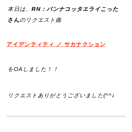
本日は、
R
N：パンナコッタエライこった
さ
ん
のリクエスト曲
アイデンティティ ／ サカナクション
をOAしました！！
リクエストありがとうございました(^^♪