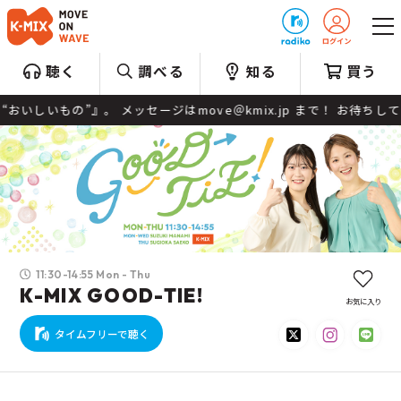
プレゼント
聴く
調べる
知る
買う
セージはmove＠kmix.jp まで！ お待ちしております☆彡
11:30-14:55 Mon - Thu
K-MIX GOOD-TIE!
お気に入り
タイムフリーで聴く