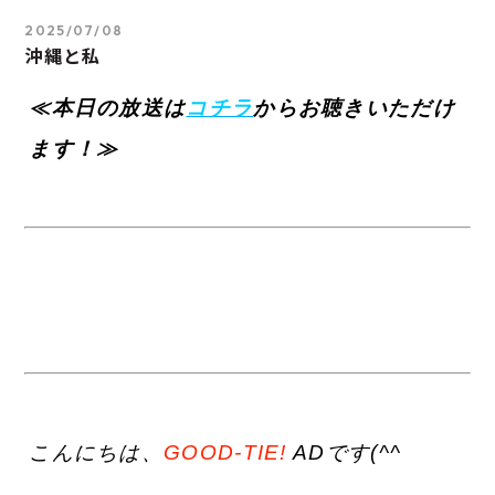
2025/07/08
沖縄と私
≪本日の放送は
コチラ
からお聴きいただけ
ます！≫
こんにちは、
GOOD-TIE!
ADです(^^ゞ