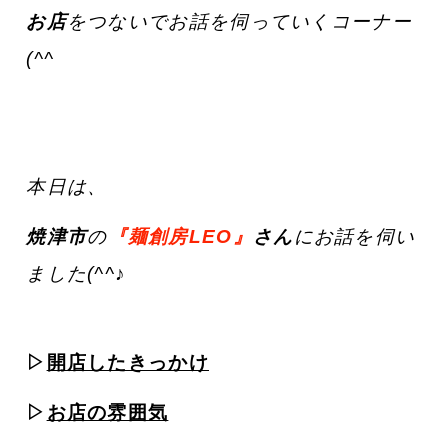
お店
をつないでお話を伺っていくコーナー
(^^ゞ
本日は、
焼津市
の
『麺創房LEO』
さん
にお話を伺い
ました(^^♪
▷
開店したきっかけ
▷
お店の雰囲気