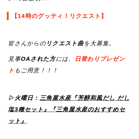
【14時のグッティ！リクエスト】
皆さんからの
リクエスト曲
を大募集。
見事
OAされた方
には、
日替わりプレゼン
ト
もご用意！！！
▷火曜日：
三角屋水産『芳醇和風だし だし
塩3種セット』『三角屋水産のおすすめセ
ット』