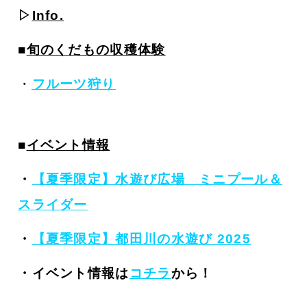
▷
Info.
■
旬のくだもの収穫体験
・
フルーツ狩り
■
イベント情報
・
【夏季限定】水遊び広場 ミニプール＆
スライダー
・
【夏季限定】都田川の水遊び 2025
・イベント情報は
コチラ
から！