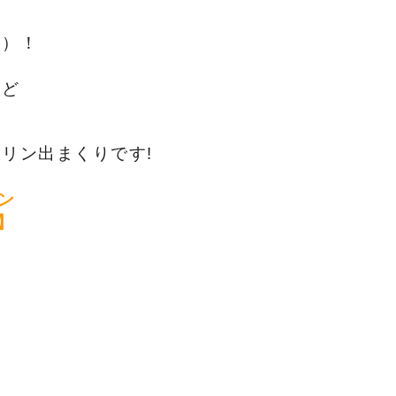
ン）！
など
リン出まくりです!
ン
】