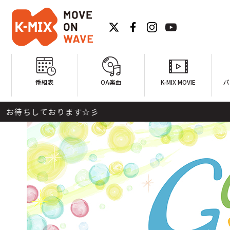
番組表
OA楽曲
K-MIX MOVIE
パ
す☆彡