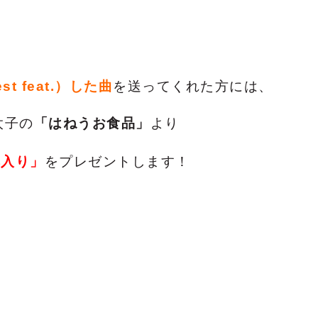
 feat.）した曲
を送ってくれた方には、
太子の
「はねうお食品」
より
本入り
」
をプレゼントします！