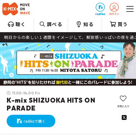
プレゼント
聴く
調べる
知る
買う
明日からの楽しい１週間をイメージして、解放感いっぱいの夜を過ごしてく
11:00-14:00 Fri
K-mix SHIZUOKA HITS ON
お気に入り
PARADE
radikoで聴く