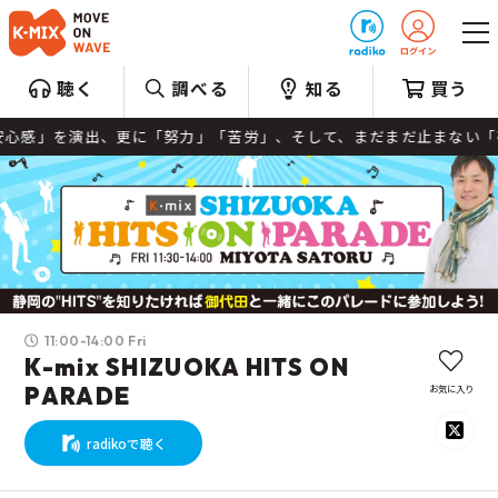
プレゼント
聴く
調べる
知る
買う
」を演出、更に「努力」「苦労」、そして、まだまだ止まない「夢」「
11:00-14:00 Fri
K-mix SHIZUOKA HITS ON
お気に入り
PARADE
radikoで聴く