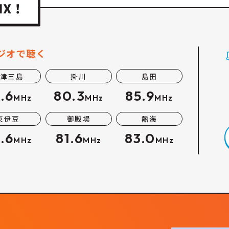
ジオで聴く
津三島
掛川
島田
.6
80.3
85.9
MHz
MHz
MHz
東伊豆
御殿場
熱海
.6
81.6
83.0
MHz
MHz
MHz