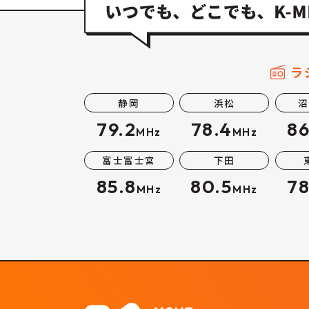
ラ
静岡
浜松
沼
79.2
78.4
86
MHz
MHz
富士富士宮
下田
85.8
80.5
78
MHz
MHz