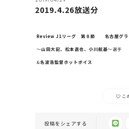
2019.4.26放送分
Review J1リーグ 第８節 名古屋グ
～
山田大記、松本昌也、小川航基
～選手
&
名波浩監督ホットボイス
こ
投稿をシェアする