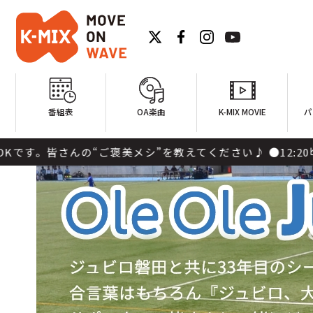
番組表
OA楽曲
K-MIX MOVIE
パ
“ご褒美メシ”を教えてください♪ ●12:20頃：アーティス