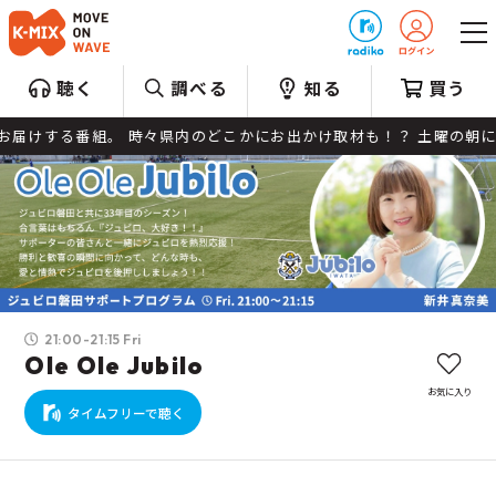
プレゼント
聴く
調べる
知る
買う
けする番組。 時々県内のどこかにお出かけ取材も！？ 土曜の朝にピ
21:00-21:15 Fri
Ole Ole Jubilo
お気に入り
タイムフリーで聴く