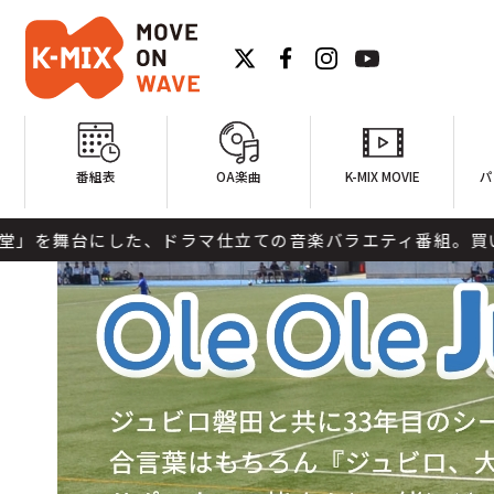
番組表
OA楽曲
K-MIX MOVIE
パ
にした、ドラマ仕立ての音楽バラエティ番組。買い付けで世