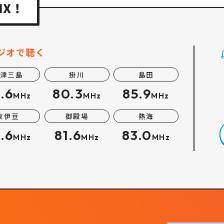
ジオで聴く
津三島
掛川
島田
.6
80.3
85.9
MHz
MHz
MHz
東伊豆
御殿場
熱海
.6
81.6
83.0
MHz
MHz
MHz