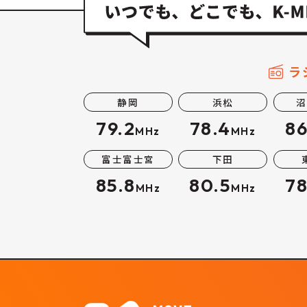
ラ
静岡
浜松
沼
79.2
78.4
86
MHz
MHz
富士富士宮
下田
85.8
80.5
78
MHz
MHz