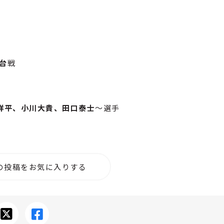
仙台
戦
祥平、小川大貴、田口泰士
～選手
の投稿をお気に入りする