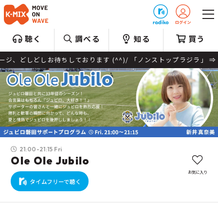
プレゼント
聴く
調べる
知る
買う
どしお待ちしております (^^)/ 「ノンストップラジラ」 ⇒「龍、
21:00-21:15 Fri
Ole Ole Jubilo
お気に入り
タイムフリーで聴く