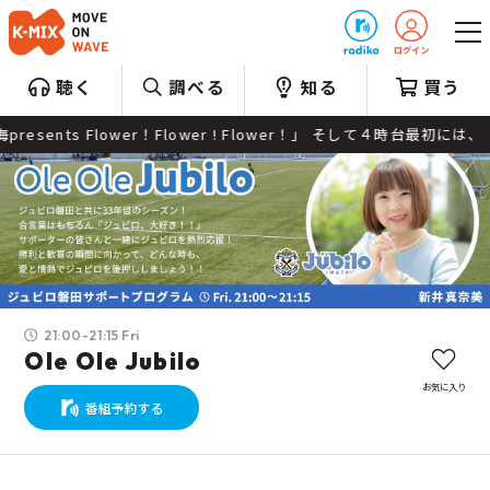
プレゼント
聴く
調べる
知る
買う
lower！Flower ! Flower！」 そして４時台最初には、「最近
21:00-21:15 Fri
Ole Ole Jubilo
お気に入り
番組予約する