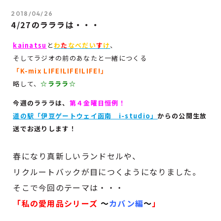
2018/04/26
4/27のラララは・・・
kainatsu
と
わ
た
なべだい
す
け
、
そしてラジオの前のあなたと一緒につくる
「K-mix LIFE!LIFE!LIFE!」
略して、
☆
ラララ☆
今週のラララは、
第４金曜日恒例！
道の駅「伊豆ゲートウェイ函南 i-studio」
からの公開生放
送でお送りします！
春になり真新しいランドセルや、
リクルートバックが目につくようになりました。
そこで今回のテーマは・・・
「私の愛用品シリーズ
〜
カバン編
〜
」