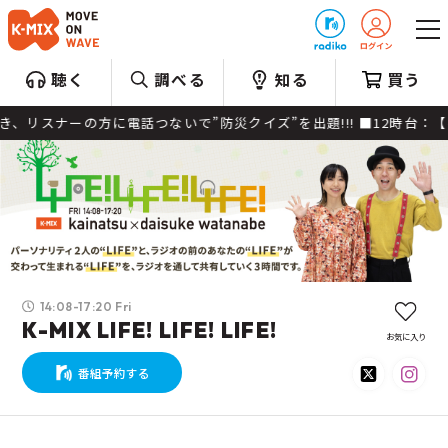
プレゼント
聴く
調べる
知る
買う
ナーの方に電話つないで”防災クイズ”を出題!!! ■12時台：【ヘッ
14:08-17:20 Fri
K-MIX LIFE! LIFE! LIFE!
お気に入り
番組予約する