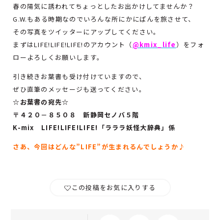
春の陽気に誘われてちょっとしたお出かけしてませんか？
G.W.もある時期なのでいろんな所にかにぱんを旅させて、
その写真をツイッターにアップしてください。
まずはLIFE!LIFE!LIFE!のアカウント（
@kmix_life
）をフォ
ローよろしくお願いします。
引き続きお葉書も受け付けていますので、
ぜひ直筆のメッセージも送ってください。
☆お葉書の宛先☆
〒４２０－８５０８ 新静岡セノバ５階
K-mix LIFE!LIFE!LIFE!「ラララ妖怪大辞典」係
さあ、今回はどんな”LIFE”が生まれるんでしょうか♪
この投稿をお気に入りする