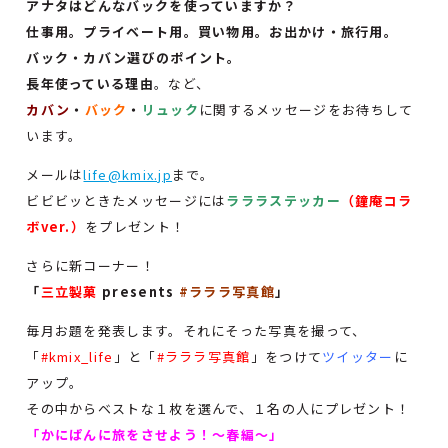
アナタはどんなバックを使っていますか？
仕事用。プライベート用。買い物用。お出かけ・旅行用。
バック・カバン選びのポイント。
長年使っている理由
。など、
カバン
・
バック
・
リュック
に関するメッセージをお待ちして
います。
メールは
life@kmix.jp
まで。
ビビビッときたメッセージには
ラララステッカー
（鐘庵コラ
ボver.）
をプレゼント！
さらに新コーナー！
「
三立製菓
presents
#ラララ写真館
」
毎月お題を発表します。それにそった写真を撮って、
「
#kmix_life
」と「
#ラララ写真館
」をつけて
ツイッター
に
アップ。
その中からベストな１枚を選んで、１名の人にプレゼント！
「かにぱんに旅をさせよう！〜春編〜」