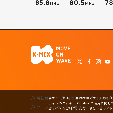
85.8
80.5
78
MHz
MHz
会社案内
名義依頼
space
当サイトでは、ご利用者様のサイトの利便性
サイトのクッキー(Cookie)の使用に関し
ソーシャルメディアポリシー
サイ
当サイトをご利用いただく際は、当サイ