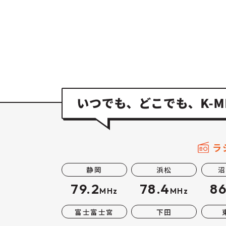
ラ
静岡
浜松
沼
79.2
78.4
86
MHz
MHz
富士富士宮
下田