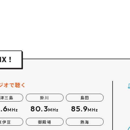
ジオで聴く
津三島
掛川
島田
.6
80.3
85.9
MHz
MHz
MHz
東伊豆
御殿場
熱海