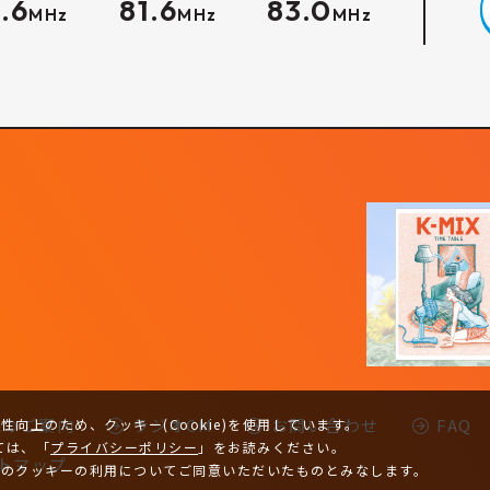
.6
81.6
83.0
MHz
MHz
MHz
-Kのご案内
ラジオCM
お問い合わせ
FAQ
向上のため、クッキー(Cookie)を使用しています。
ては、
「
プライバシーポリシー
」をお読みください。
トマップ
トのクッキーの利用についてご同意いただいたものとみなします。