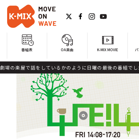
番組表
OA楽曲
K-MIX MOVIE
パ
で話をしているかのように日曜の最後の番組でしか聴けない