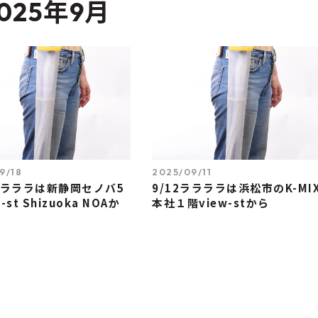
025年9月
9/18
2025/09/11
9のラララは新静岡セノバ5
9/12ララララは浜松市のK-MI
-st Shizuoka NOAか
本社１階view-stから