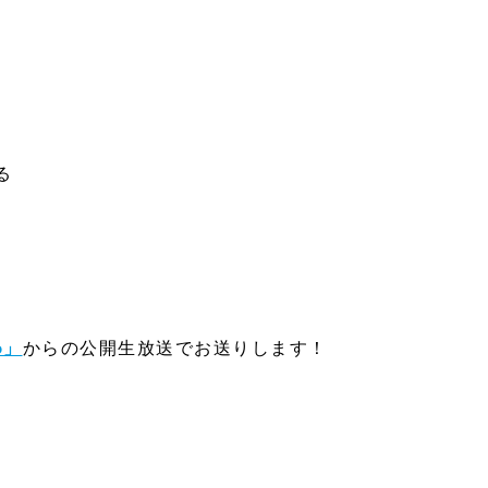
る
o」
からの公開生放送でお送りします！