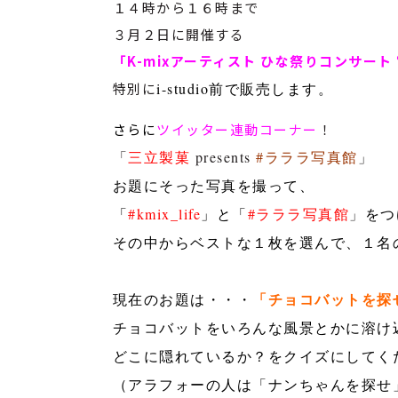
１４時から１６時まで
３月２日に開催する
「K-mixアーティスト ひな祭りコンサー
特別に
i-studio前で販売します。
さらに
ツイッター連動コーナー
！
「
三立製菓
presents
#ラララ写真館
」
お題にそった写真を撮って、
「
#kmix_life
」と「
#ラララ写真館
」
をつ
その中からベストな１枚を選んで、１名
「チョコバットを探
現在のお題は・・・
チョコバットをいろんな風景とかに溶け
どこに隠れているか？をクイズにしてく
（アラフォーの人は「ナンちゃんを探せ