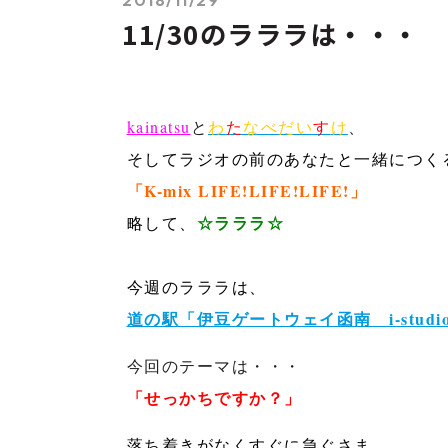
11/30のラララは・・・
kainatsu
と
わ
た
なべだい
す
け
、
そしてラジオの前のあなたと一緒につく
「K-mix LIFE!LIFE!LIFE!」
☆
ラララ☆
略して、
今週のラララは、
道の駅「伊豆ゲートウェイ函南 i-studi
今回のテーマは・・・
「せっかちですか？」
落ち着きがなくすぐに急ぐさま。