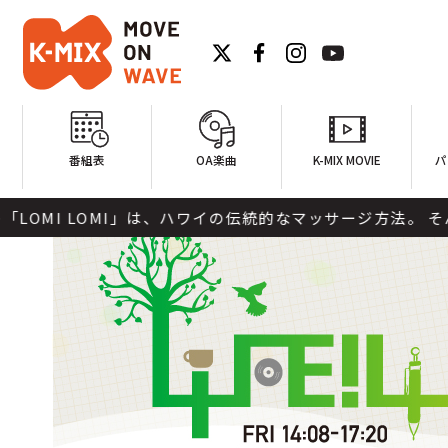
番組表
OA楽曲
K-MIX MOVIE
パ
OMI」は、ハワイの伝統的なマッサージ方法。 そんな「LO