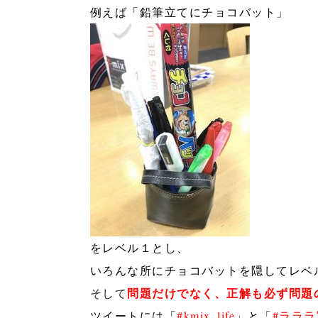
例えば「鉛筆立てにチョコバット」
をレベル１とし、
いろんな所にチョコバットを隠してレベ
問題だけでなく、正解も必ず問題
そして
ツイートには「
#kmix_life
」と「
#ララ