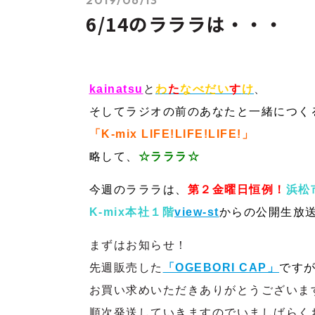
6/14のラララは・・・
kainatsu
と
わ
た
なべだい
す
け
、
そしてラジオの前のあなたと一緒につく
「K-mix LIFE!LIFE!LIFE!」
略して、
☆
ラララ☆
今週のラララは、
第２金曜日恒例！
浜松
K-mix本社１階
view-st
からの公開生放
まずはお知らせ！
先週販売した
「OGEBORI CAP」
です
お買い求めいただきありがとうございま
順次発送していきますのでいましばらく