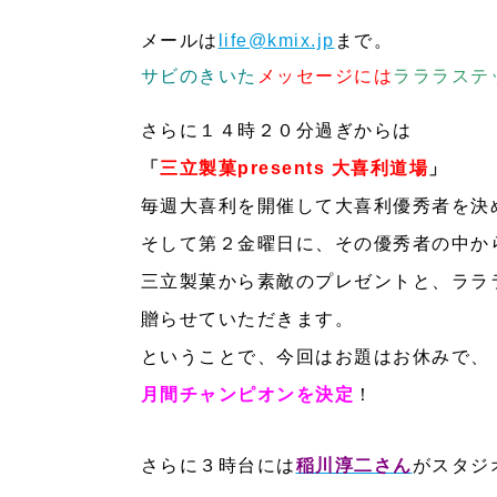
メールは
life@kmix.jp
まで。
サビのきいた
メッセージには
ラララステ
さらに１４時２０分過ぎからは
「
三立製菓presents 大喜利道場
」
毎週大喜利を開催して
大喜利優秀者を決
そして第２金曜日に、その優秀者の中か
三立製菓から素敵のプレゼントと、ララ
贈らせていただきます。
ということで、今回はお題
はお休みで、
月間チャンピオンを決定
！
さらに３時台には
稲川淳二さん
がスタジ