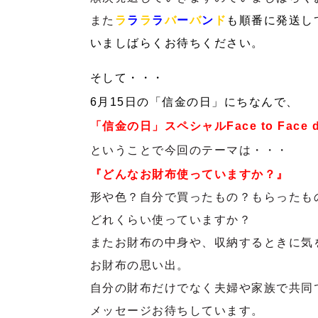
また
ラ
ラ
ラ
ラ
バ
ー
バ
ン
ド
も順番に発送し
いましばらくお待ちください。
そして・・・
6月15日の「信金の日」にちなんで、
「信金の日」スペシャル
Face to Face
ということで今回のテーマは・・・
『どんなお財布使っていますか？』
形や色？自分で買ったもの？もらったも
どれくらい使っていますか？
またお財布の中身や、収納するときに気
お財布の思い出。
自分の財布だけでなく夫婦や家族で共同
メッセージお待ちしています。