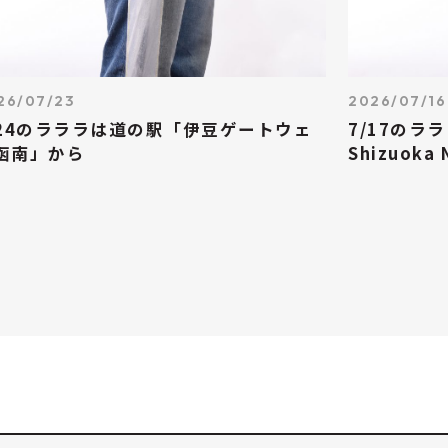
26/07/23
2026/07/16
/24のラララは道の駅「伊豆ゲートウェ
7/17のラ
函南」から
Shizuoka