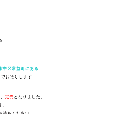
る
市中区常盤町にある
送でお送りします！
が、
完売
となりました。
す。
お待ちください。