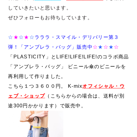
していきたいと思います。
ぜひフォローもお待ちしています。
☆
★
☆
★
☆
ラララ・スマイル・デリバリー第３
弾！
「アンブレラ・バッグ」販売中
☆
★
☆
★
☆
「
PLASTICITY
」と
LIFE!LIFE!LIFE!
のコラボ商品
「アンブレラ・バッグ」
ビニール傘のビニールを
再利用して作りました。
こちら１つ３６００円。
K-mix
オフィシャル・ウ
ェブ・ショップ
（こちらからの場合は、送料が別
途300円かかります）で販売中。