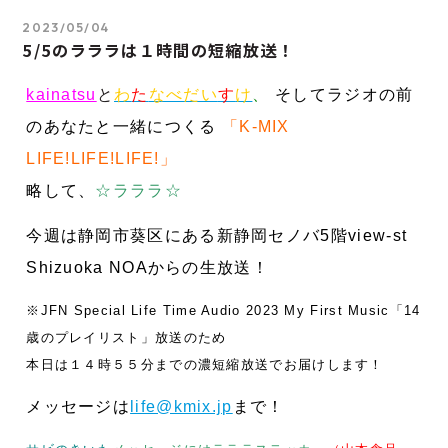
2023/05/04
5/5のラララは１時間の短縮放送！
kainatsu
と
わ
た
なべだい
す
け
、
そしてラジオの前
のあなたと一緒につくる
「K-MIX
LIFE!LIFE!LIFE!」
略して、
☆ラララ☆
今
週は静岡市葵区にある新静岡セノバ5階
view-st
Shizuoka NOAからの生放送！
※JFN Special Life Time Audio 2023
My First Music「14
歳のプレイリスト」放送のため
本日は１４時５５分までの濃短縮放送でお届けします！
メッセージは
life@kmix.jp
まで！