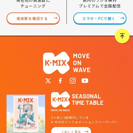
県内のラジオ無料
現在地の周波数に
プレミアムで全国配信
チューニング
スマホ・PCで聴く
周波数を確認する
3ヶ月に1回発行している
K-MIXのインフォメーションフリーペーパー
くわしく見る