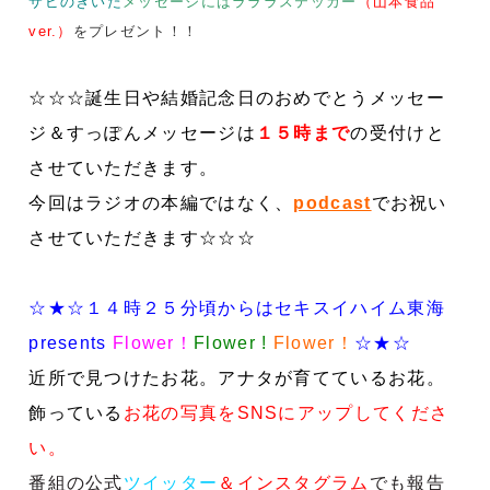
サビのきいた
メッセージにはラララステッカー
（山本食品
ver.）
をプレゼント！！
☆☆☆誕生日や結婚記念日のおめでとうメッセー
ジ＆すっぽんメッセージは
１５時まで
の受付けと
させていただきます。
今回はラジオの本編ではなく、
podcast
でお祝い
させていただきます☆☆☆
☆★☆１４時２５分頃からはセキスイハイム東海
presents
Flower！
Flower !
Flower！
☆★☆
近所で見つけたお花。アナタが育てているお花。
飾っている
お花の写真をSNSにアップしてくださ
い。
番組の公式
ツイッター
＆
インスタグラム
でも報告