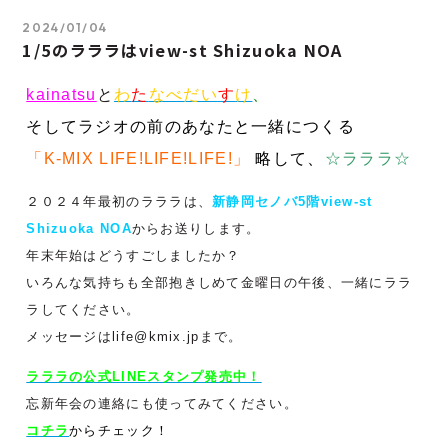
2024/01/04
1/5のラララはview-st Shizuoka NOA
kainatsu
と
わ
た
なべだい
す
け
、
そしてラジオの前のあなたと一緒につくる
「K-MIX LIFE!LIFE!LIFE!」
略して、
☆ラララ☆
２０２４年最初のラララは、
新静岡セノバ5階view-st
Shizuoka NOA
からお送りします。
年末年始はどうすごしましたか？
いろんな気持ちも全部抱きしめて
金曜日の午後、一緒にララ
ラしてください。
メッセージはlife@kmix.jpまで。
ラララの公式LINEスタンプ発売中！
忘新年会の連絡にも使ってみてください。
コチラ
からチェック！