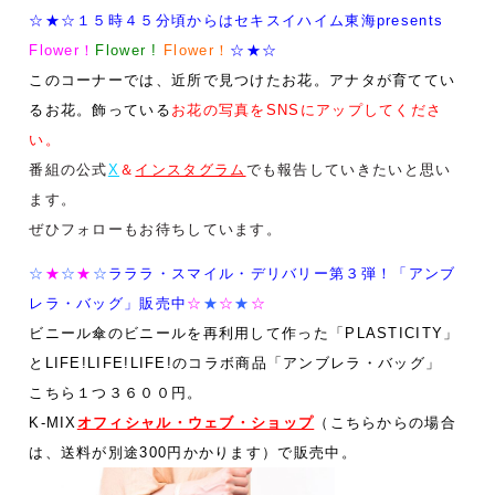
☆★☆１５時４５分頃からはセキスイハイム東海presents
Flower！
Flower !
Flower！
☆★☆
このコーナーでは、近所で見つけたお花。アナタが育ててい
るお花。飾っている
お花の写真をSNSにアップしてくださ
い。
番組の公式
X
＆
インスタグラム
でも報告していきたいと思い
ます。
ぜひフォローもお待ちしています。
☆
★
☆
★
☆
ラララ・スマイル・デリバリー第３弾！
「アンブ
レラ・バッグ」販売中
☆
★
☆
★
☆
ビニール傘のビニールを再利用して作った「
PLASTICITY
」
と
LIFE!LIFE!LIFE!
のコラボ商品「アンブレラ・バッグ」
こちら１つ３６００円。
K-MIX
オフィシャル・ウェブ・ショップ
（こちらからの場合
は、送料が別途300円かかります）で販売中。