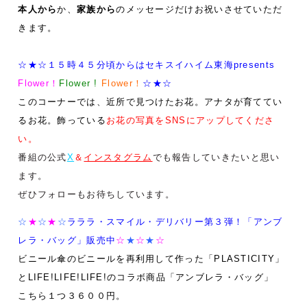
本人から
か、
家族から
のメッセージだけお祝いさせていただ
きます。
☆★☆１５時４５分頃からはセキスイハイム東海presents
Flower！
Flower !
Flower！
☆★☆
このコーナーでは、近所で見つけたお花。アナタが育ててい
るお花。飾っている
お花の写真をSNSにアップしてくださ
い。
番組の公式
X
＆
インスタグラム
でも報告していきたいと思い
ます。
ぜひフォローもお待ちしています。
☆
★
☆
★
☆
ラララ・スマイル・デリバリー第３弾！
「アンブ
レラ・バッグ」販売中
☆
★
☆
★
☆
ビニール傘のビニールを再利用して作った「
PLASTICITY
」
と
LIFE!LIFE!LIFE!
のコラボ商品「アンブレラ・バッグ」
こちら１つ３６００円。