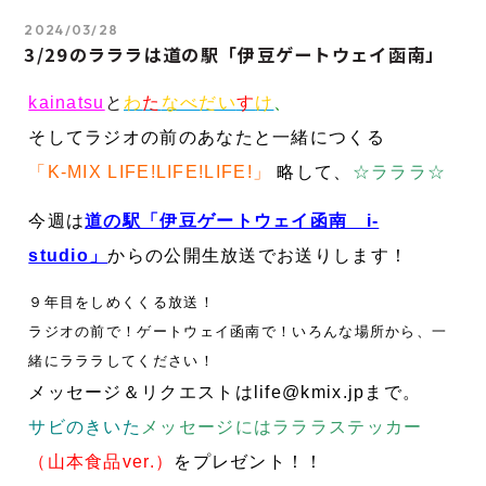
2024/03/28
3/29のラララは道の駅「伊豆ゲートウェイ函南」
kainatsu
と
わ
た
なべだい
す
け
、
そしてラジオの前のあなたと一緒につくる
「K-MIX LIFE!LIFE!LIFE!」
略して、
☆ラララ☆
今週は
道の駅「伊豆ゲートウェイ函南 i-
studio」
からの公開生放送でお送りします！
９年目をしめくくる放送！
ラジオの前で！ゲートウェイ函南で！
いろんな場所から、一
緒にラララしてください！
メッセージ＆リクエストはlife@kmix.jpまで。
サビのきいた
メッセージにはラララステッカー
（山本食品ver.）
をプレゼント！！