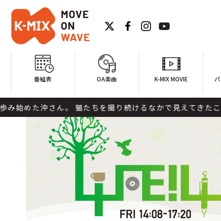
番組表
OA楽曲
K-MIX MOVIE
パ
ん。 猫たちを撮り続けるなかで見えてきたことや、 その一