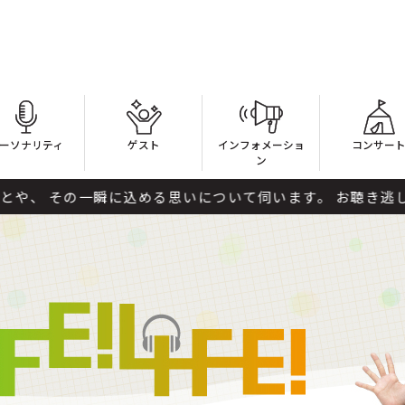
ーソナリティ
ゲスト
インフォメーショ
コンサー
ン
瞬に込める思いについて伺います。 お聴き逃しなく。