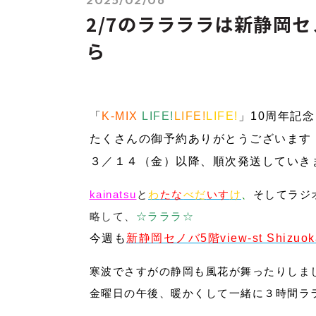
2/7のララララは新静岡セノバ5
ら
「
K-MIX
LIFE!
LIFE!
LIFE!
」10周年記
たくさんの御予約ありがとうございます
３／１４（金）以降、順次発送していき
kainatsu
と
わ
た
な
べだ
い
す
け
、
そしてラジ
略して、
☆ラララ☆
今週も
新静岡セノバ5階view-st Shizuok
寒波でさすがの静岡も風花が舞ったりしま
金曜日の午後、暖かくして一緒に３時間ラ