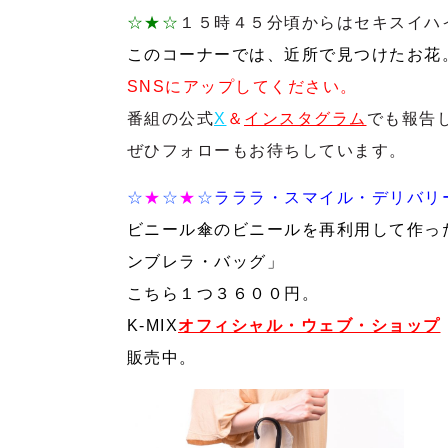
☆★☆
１５時４５分頃からはセキスイハイム
このコーナーでは、近所で見つけたお花
SNSにアップしてください。
番組の公式
X
＆
インスタグラム
でも報告
ぜひフォローもお待ちしています。
☆
★
☆
★
☆
ラララ・スマイル・デリバリ
ビニール傘のビニールを再利用して作っ
ンブレラ・バッグ」
こちら１つ３６００円。
K-MIX
オフィシャル・ウェブ・ショップ
販売中。