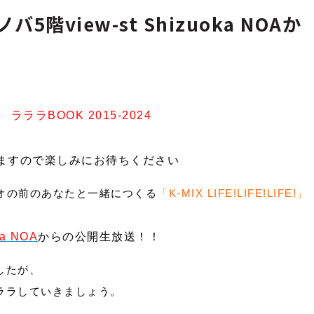
階view-st Shizuoka NOAか
念
ラララBOOK 2015-2024
ますので楽しみにお待ちください
オの前のあなたと一緒につくる
「K-MIX LIFE!LIFE!LIFE!」
a NOA
からの公開生放送！！
したが、
ララしていきましょう。