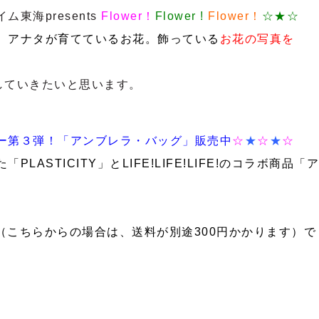
東海presents
Flower！
Flower !
Flower！
☆★☆
。アナタが育てているお花。飾っている
お花の写真を
していきたいと思います。
ー第３弾！
「アンブレラ・バッグ」販売中
☆
★
☆
★
☆
た「
PLASTICITY
」と
LIFE!LIFE!LIFE!
のコラボ商品「ア
（こちらからの場合は、送料が別途300円かかります）で