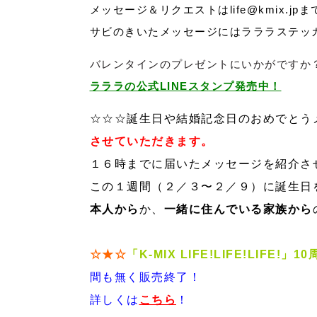
メッセージ＆リクエストはlife@kmix.jpま
サビのきいたメッセージにはラララステッカ
バレンタインのプレゼントにいかがですか
ラララの公式LINEスタンプ発売中！
☆☆☆誕生日や結婚記念日のおめでとう
させていただきます。
１６時までに届いたメッセージを紹介さ
この１週間（２／３〜２／９）に誕生日
本人から
か、
一緒に住んでいる家族から
☆★☆
「K-MIX LIFE!LIFE!LIFE!」
間も無く販売終了！
詳しくは
こちら
！