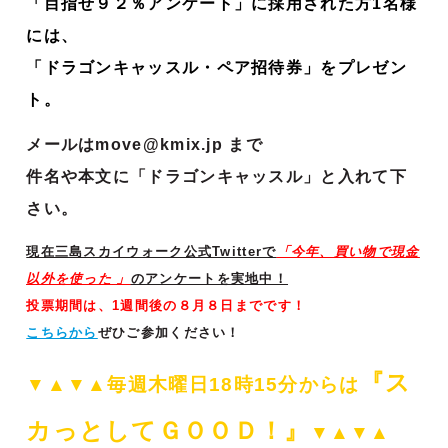
「目指せ９２％アンケート」に採用された方1名様
には、
「ドラゴンキャッスル・ペア招待券」をプレゼン
ト。
メールはmove@kmix.jp まで
件名や本文に「ドラゴンキャッスル」と入れて下
さい。
現在三島スカイウォーク公式Twitterで
「今年、買い物で現金
以外を使った
」
のアンケートを実地中！
投票期間は、1週間後の８月８日までです！
こちらから
ぜひご参加ください！
『ス
▼▲▼▲毎週木曜日18時15分からは
カっとして
ＧＯＯＤ！』
▼▲▼▲