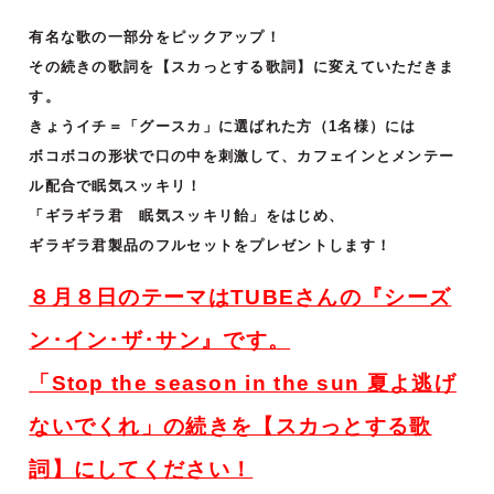
有名な歌の一部分をピックアップ！
その続きの歌詞を【スカっとする歌詞】に変えていただきま
す。
きょうイチ＝「グースカ」に選ばれた方（1名様）には
ボコボコの形状で口の中を刺激して、カフェインとメンテー
ル配合で眠気スッキリ！
「ギラギラ君 眠気スッキリ飴」をはじめ、
ギラギラ君製品のフルセットをプレゼントします！
８月８日のテーマはTUBEさんの『シーズ
ン･イン･ザ･サン』です。
「Stop the season in the sun 夏よ逃げ
ないでくれ
」
の続きを【スカっとする歌
詞】にしてください！