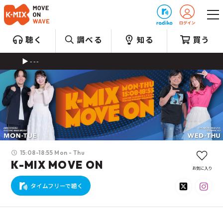
プレゼント
聴く
調べる
知る
買う
---
15:08-18:55 Mon - Thu
K-MIX MOVE ON
お気に入り
タイムフリーで聴く