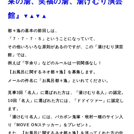
莱の湯、笑福の湯、湯けむり演芸
館』
▼▲▼▲
都々逸の基本の節回しは、
「７・７・７・５」ということになっていて、
その他いろいろな原則があるのですが、この「湯けむり演芸
館」では、
例えば「字余り」などのルールは一切関係なし！
【お風呂に関するネオ都々逸】を募集します。
メールの件名に「お風呂都々逸」といれてください。
見事3回「名人」に選ばれた方は、「湯けむり名人」の認定。
10回「名人」に選ばれた方には、「ドドイツァー」に認定し
ます。
「湯けむり名人」には、バカボン鬼塚・牧村一穂のサイン入
り「MOVE ONステッカー」をプレゼント。
また、【お風呂に関するネオ都々逸】を送ってくれた方の中