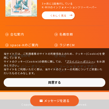
3ヶ月に1回発行している
K-MIXのインフォメーションフリーペーパー
くわしく見る
会社案内
名義依頼
space-Kのご案内
ラジオCM
当サイトでは、ご利用者様のサイトの利便性向上のため、クッキー(Cookie)を使
お問い合わせ
FAQ
用しています。
サイトのクッキー(Cookie)の使用に関しては、
「
プライバシーポリシー
」をお読
みください。
プライバシーポリシー
ソーシャルメディアポリ
当サイトをご利用いただく際は、当サイトのクッキーの利用についてご同意いた
シー
だいたものとみなします。
サイトマップ
同意する
メッセージを送る
Copyright © 2023 K-MIX. All rights reserved.