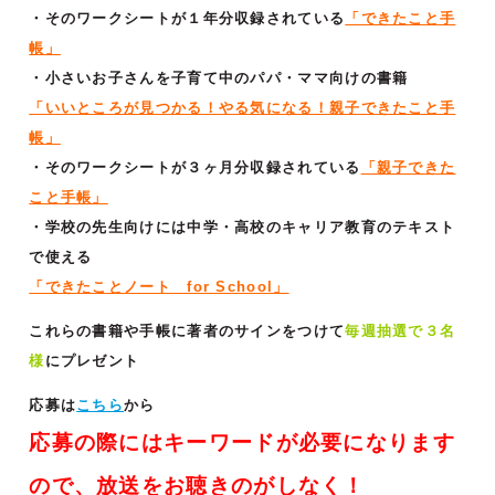
・そのワークシートが１年分収録されている
「できたこと手
帳」
・小さいお子さんを子育て中のパパ・ママ向けの書籍
「いいところが見つかる！やる気になる！親子できたこと手
帳」
・そのワークシートが３ヶ月分収録されている
「親子できた
こと手帳」
・学校の先生向けには中学・高校のキャリア教育のテキスト
で使える
「できたことノート for School」
これらの書籍や手帳に著者のサインをつけて
毎週抽選で３名
様
にプレゼント
応募は
こちら
から
応募の際にはキーワードが必要になります
ので、放送をお聴きのがしなく！