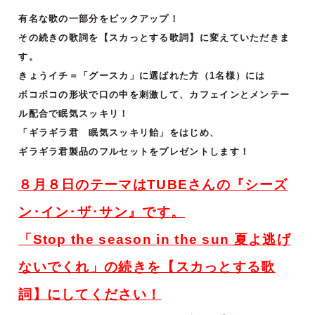
有名な歌の一部分をピックアップ！
その続きの歌詞を【スカっとする歌詞】に変えていただきま
す。
きょうイチ＝「グースカ」に選ばれた方（1名様）には
ボコボコの形状で口の中を刺激して、カフェインとメンテー
ル配合で眠気スッキリ！
「ギラギラ君 眠気スッキリ飴」をはじめ、
ギラギラ君製品のフルセットをプレゼントします！
８月８日のテーマはTUBEさんの『シーズ
ン･イン･ザ･サン』です。
「Stop the season in the sun 夏よ逃げ
ないでくれ
」
の続きを【スカっとする歌
詞】にしてください！