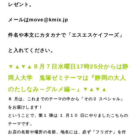
レゼント。
メールはmove@kmix.jp
件名や本文にカタカナで「エスエスケイフーズ」
と入れてください。
▼▲▼▲８
月７
日水曜日17時25分からは静
岡人大学 鬼塚ゼミ
テーマは『静岡の大人
のたしなみ～グルメ編～』▼▲▼▲
８ 月は、これまでのテーマの中から「その２ スペシャル」
をお届けします！
ということで、第１ 弾は １ 月１０ 日にやりましたこちらの
テーマです。
お店の名前や場所の名前、地名には、必ず「フリガナ」を付