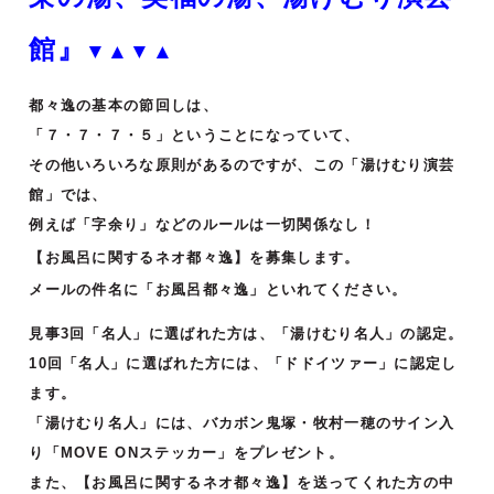
館』
▼▲▼▲
都々逸の基本の節回しは、
「７・７・７・５」ということになっていて、
その他いろいろな原則があるのですが、この「湯けむり演芸
館」では、
例えば「字余り」などのルールは一切関係なし！
【お風呂に関するネオ都々逸】を募集します。
メールの件名に「お風呂都々逸」といれてください。
見事3回「名人」に選ばれた方は、「湯けむり名人」の認定。
10回「名人」に選ばれた方には、「ドドイツァー」に認定し
ます。
「湯けむり名人」には、バカボン鬼塚・牧村一穂のサイン入
り「MOVE ONステッカー」をプレゼント。
また、【お風呂に関するネオ都々逸】を送ってくれた方の中