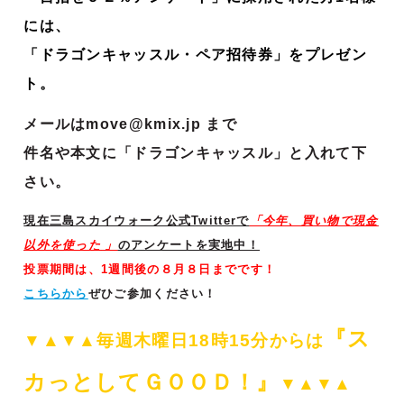
には、
「ドラゴンキャッスル・ペア招待券」をプレゼン
ト。
メールはmove@kmix.jp まで
件名や本文に「ドラゴンキャッスル」と入れて下
さい。
現在三島スカイウォーク公式Twitterで
「今年、買い物で現金
以外を使った
」
のアンケートを実地中！
投票期間は、1週間後の８月８日までです！
こちらから
ぜひご参加ください！
『ス
▼▲▼▲毎週木曜日18時15分からは
カっとして
ＧＯＯＤ！』
▼▲▼▲